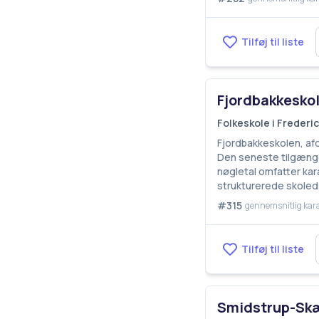
Tilføj til liste
Fjordbakkeskol
Folkeskole i Freder
Fjordbakkeskolen, afd
Den seneste tilgængel
nøgletal omfatter kara
strukturerede skoled
#315
gennemsnitlig kar
Tilføj til liste
Smidstrup-Skæ