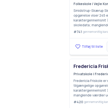
Folkeskole i Vejle 
Smidstrup-Skærup Skol
opgørelse viser 245 el
karaktergennemsnit 7,
skoledata; manglende
#741
gennemsnitlig kar
Tilføj til liste
Fredericia Fris
Privatskole i Frede
Fredericia Friskole er
tilgængelige opgørels
karaktergennemsnit 7,
manglende værdier ud
#420
gennemsnitlig kar