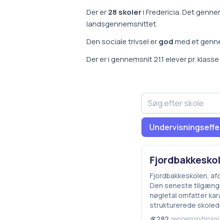
Der er
28
skoler
i
Fredericia
.
Det gennem
landsgennemsnittet
.
Den sociale trivsel er
god
med et genn
Der er i gennemsnit
21.1
elever pr. klass
Undervisningseffe
Fjordbakkeskol
Fjordbakkeskolen, afd
Den seneste tilgængel
nøgletal omfatter kara
strukturerede skoled
#282
gennemsnitlig kar