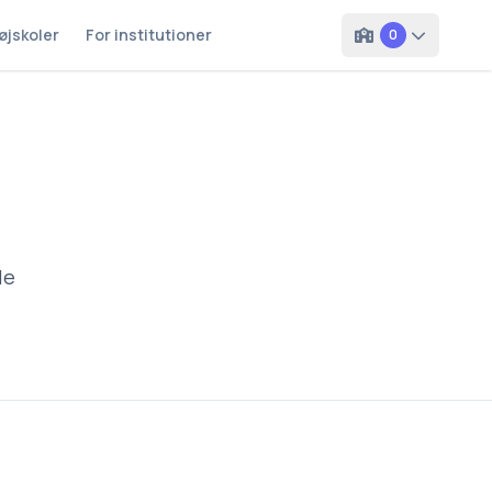
øjskoler
For institutioner
0
le