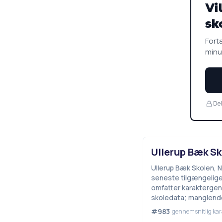
Vi
sk
Fortæ
minu
Del
Ullerup Bæk Sko
Ullerup Bæk Skolen, Nr
seneste tilgængelige 
omfatter karaktergenn
skoledata; manglende
#983
gennemsnitlig kar