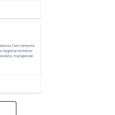
edericia. Den seneste
ns nøgletal omfatter
skoledata; manglende