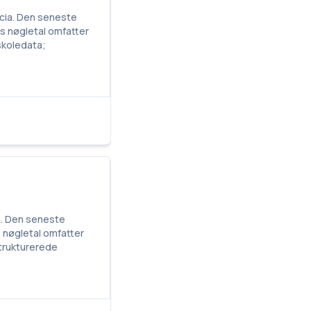
icia. Den seneste
ns nøgletal omfatter
skoledata;
ia. Den seneste
s nøgletal omfatter
strukturerede