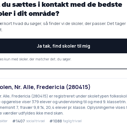
l du sættes i kontakt med de bedste
oler i dit område?
l kort hvad du søger, så finder vi de skoler, der passer. Det tager
t.
Ja tak, find skoler til mig
es kun med skoler, der matcher det, du søger.
len, Nr. Alle, Fredericia (280415)
. Alle, Fredericia (280415) er registreret under skoletypen folkeskole
opgørelse viser 379 elever og undervisning til og med 9. klassetrin.
emsnit 7, fravær 9,8 %, 20,4 elever pr. klasse. Oplysningerne vises
 værdier udfyldes ikke med skøn.
#1407
#1088
akter
social trivsel
faglig trivsel