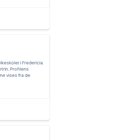
keskoler i Fredericia.
rin. Profilens
ne vises fra de