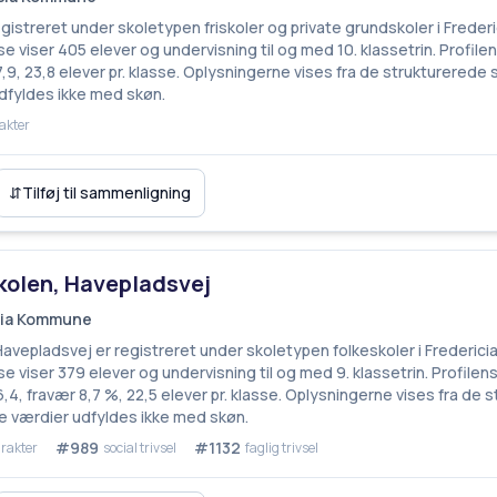
egistreret under skoletypen friskoler og private grundskoler i Freder
e viser 405 elever og undervisning til og med 10. klassetrin. Profile
9, 23,8 elever pr. klasse. Oplysningerne vises fra de strukturerede 
fyldes ikke med skøn.
akter
⇵
Tilføj til sammenligning
kolen, Havepladsvej
icia Kommune
Havepladsvej er registreret under skoletypen folkeskoler i Frederic
e viser 379 elever og undervisning til og med 9. klassetrin. Profilen
4, fravær 8,7 %, 22,5 elever pr. klasse. Oplysningerne vises fra de 
 værdier udfyldes ikke med skøn.
#989
#1132
rakter
social trivsel
faglig trivsel