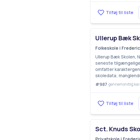
Tilføj til liste
Ullerup Bæk Sko
Folkeskole i Freder
Ullerup Bæk Skolen, Nr
seneste tilgængelige 
omfatter karaktergenn
skoledata; manglende
#987
gennemsnitlig kar
Tilføj til liste
Sct. Knuds Sko
Privatskole i Frede