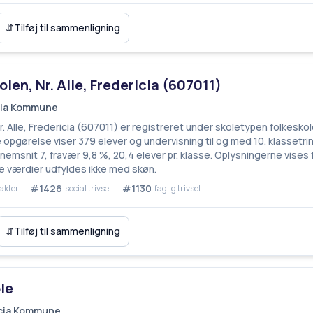
⇵
Tilføj til sammenligning
len, Nr. Alle, Fredericia (607011)
icia Kommune
. Alle, Fredericia (607011) er registreret under skoletypen folkeskole
opgørelse viser 379 elever og undervisning til og med 10. klassetrin
emsnit 7, fravær 9,8 %, 20,4 elever pr. klasse. Oplysningerne vises
 værdier udfyldes ikke med skøn.
#1426
#1130
akter
social trivsel
faglig trivsel
⇵
Tilføj til sammenligning
le
ricia Kommune