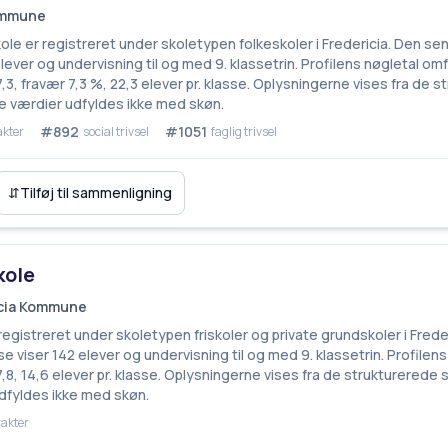
Kommune
e er registreret under skoletypen folkeskoler i Fredericia. Den se
ever og undervisning til og med 9. klassetrin. Profilens nøgletal om
3, fravær 7,3 %, 22,3 elever pr. klasse. Oplysningerne vises fra de 
 værdier udfyldes ikke med skøn.
#892
#1051
akter
social trivsel
faglig trivsel
⇵
Tilføj til sammenligning
kole
ricia Kommune
 registreret under skoletypen friskoler og private grundskoler i Fred
e viser 142 elever og undervisning til og med 9. klassetrin. Profilen
8, 14,6 elever pr. klasse. Oplysningerne vises fra de strukturerede 
fyldes ikke med skøn.
akter