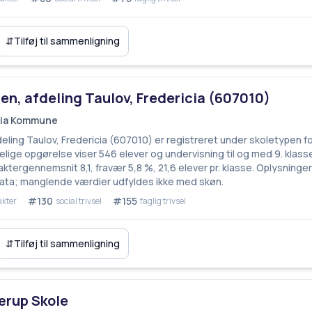
⇵
Tilføj til sammenligning
en, afdeling Taulov, Fredericia (607010)
icia Kommune
eling Taulov, Fredericia (607010) er registreret under skoletypen fol
ige opgørelse viser 546 elever og undervisning til og med 9. klasset
ktergennemsnit 8,1, fravær 5,8 %, 21,6 elever pr. klasse. Oplysninger
ata; manglende værdier udfyldes ikke med skøn.
#130
#155
akter
social trivsel
faglig trivsel
⇵
Tilføj til sammenligning
rup Skole