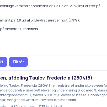
snitlige karaktergennemsnit er
7.5
ud af 12, hvilket er
tæt på
emsnit på
3.9
ud af 5.
Elevfraværet er
højt
(
7.9
%).
e på
skoler
ne i
Fredericia
.
kt
Filtrér
en, afdeling Taulov, Fredericia (280418)
eling Taulov, Fredericia (280418) er registreret under skoletypen fol
ige opgørelse viser 546 elever og undervisning til og med 9. klasset
ktergennemsnit 8,1, fravær 5,8 %, 21,6 elever pr. klasse. Oplysninger
ata; manglende værdier udfyldes ikke med skøn.
#80
#75
akter
social trivsel
faglig trivsel