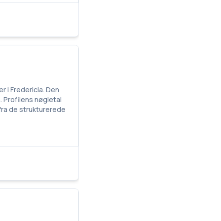
r i Fredericia. Den
. Profilens nøgletal
 fra de strukturerede