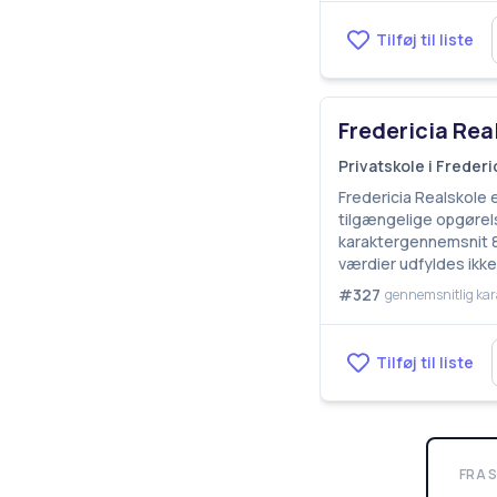
Tilføj til liste
Fredericia Rea
Privatskole i Frede
Fredericia Realskole 
tilgængelige opgørels
karaktergennemsnit 8,
værdier udfyldes ikk
#327
gennemsnitlig kar
Tilføj til liste
FRA 