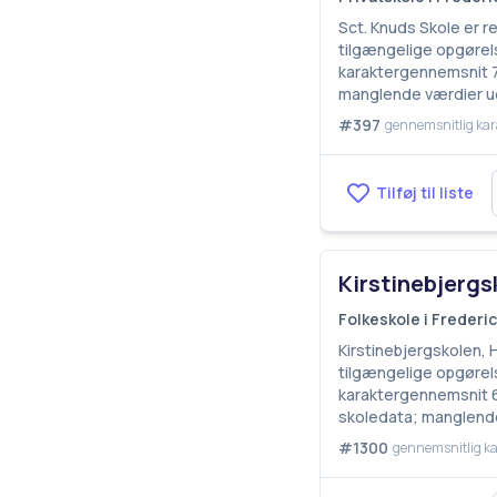
Sct. Knuds Skole er r
tilgængelige opgørels
karaktergennemsnit 7,
manglende værdier ud
#397
gennemsnitlig kar
Tilføj til liste
Kirstinebjergs
Folkeskole i Freder
Kirstinebjergskolen, 
tilgængelige opgørels
karaktergennemsnit 6,
skoledata; manglende
#1300
gennemsnitlig ka