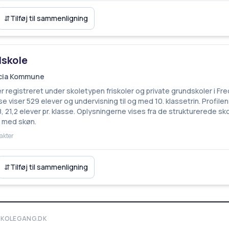
⇵
Tilføj til sammenligning
lskole
ricia Kommune
er registreret under skoletypen friskoler og private grundskoler i Fr
e viser 529 elever og undervisning til og med 10. klassetrin. Profile
 21,2 elever pr. klasse. Oplysningerne vises fra de strukturerede 
e med skøn.
akter
⇵
Tilføj til sammenligning
SKOLEGANG.DK