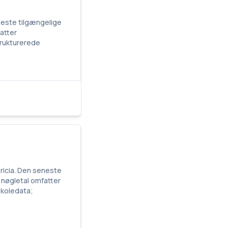
neste tilgængelige
fatter
strukturerede
ericia. Den seneste
s nøgletal omfatter
skoledata;