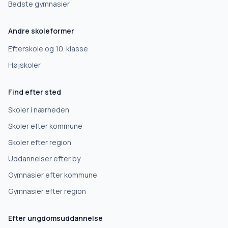
Bedste gymnasier
Efterskole
Andre skoleformer
10. klasse
Efterskole og 10. klasse
Højskoler
Gymnasium
Find efter sted
Erhvervsuddannelse
Skoler i nærheden
Skoler efter kommune
Højskole
Skoler efter region
Uddannelser efter by
Videregående uddannelse
Gymnasier efter kommune
Gymnasier efter region
Næste
Efter ungdomsuddannelse
Deles kun med skoler, der matcher det, du søger.