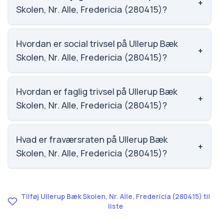
+
skoler.
Skolen, Nr. Alle, Fredericia (280415)?
Email: ullerupbaekskolen@fredericia.dk. Telefon:
7210 6240. Adresse: Nørre Allé 5. Skoleleder: Nils
Hvordan er social trivsel på Ullerup Bæk
+
Jørgensen.
Skolen, Nr. Alle, Fredericia (280415)?
Social trivsel på Ullerup Bæk Skolen, Nr. Alle,
Fredericia (280415) er 3.7 ud af 5, nummer 1407 ud af
Hvordan er faglig trivsel på Ullerup Bæk
+
3143 skoler. Scoren er baseret på elevernes egne
Skolen, Nr. Alle, Fredericia (280415)?
besvarelser.
Faglig trivsel på Ullerup Bæk Skolen, Nr. Alle,
Fredericia (280415) er 3.5 ud af 5, nummer 1088 ud af
Hvad er fraværsraten på Ullerup Bæk
+
3143 skoler. Scoren er baseret på elevernes egne
Skolen, Nr. Alle, Fredericia (280415)?
besvarelser.
Fraværet på Ullerup Bæk Skolen, Nr. Alle, Fredericia
(280415) er 9.8, nummer 1224 ud af 3143 skoler.
Tilføj Ullerup Bæk Skolen, Nr. Alle, Fredericia (280415) til
liste