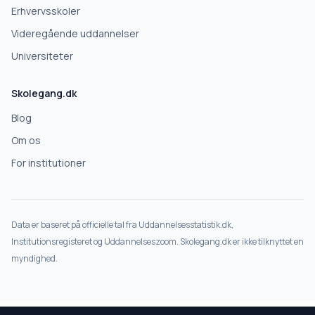
Erhvervsskoler
Nej tak
Videregående uddannelser
Universiteter
Skolegang.dk
Blog
Om os
For institutioner
Data er baseret på officielle tal fra Uddannelsesstatistik.dk,
Institutionsregisteret og Uddannelseszoom. Skolegang.dk er ikke tilknyttet en
myndighed.