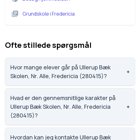
Grundskole
i
Fredericia
Ofte stillede spørgsmål
Hvor mange elever går på Ullerup Bæk
+
Skolen, Nr. Alle, Fredericia (280415)?
Ullerup Bæk Skolen, Nr. Alle, Fredericia (280415) har
379 elever, hvilket gør den til nummer 782 ud af 3143
Hvad er den gennemsnitlige karakter på
skoler.
Ullerup Bæk Skolen, Nr. Alle, Fredericia
+
(280415)?
Karaktergennemsnittet på Ullerup Bæk Skolen, Nr.
Alle, Fredericia (280415) er 7, nummer 983 ud af 3143
Hvordan kan jeg kontakte Ullerup Bæk