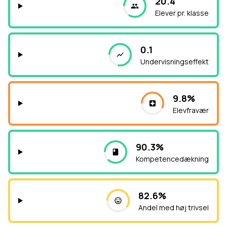
20.4
Elever pr. klasse
0.1
Undervisningseffekt
9.8%
Elevfravær
90.3%
Kompetencedækning
82.6%
Andel med høj trivsel