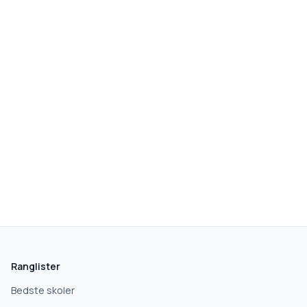
skolegang.dk
1 AF 5
Hvad leder du efter?
Vi bruger dit valg til at stille de rigtige spørgsmål.
Ranglister
Grundskole
Bedste skoler