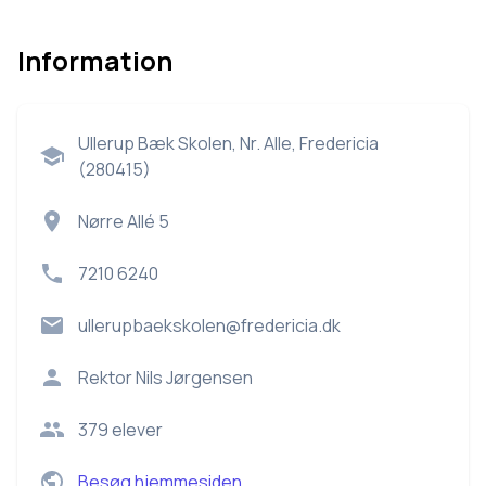
Information
Ullerup Bæk Skolen, Nr. Alle, Fredericia
(280415)
Nørre Allé 5
7210 6240
ullerupbaekskolen@fredericia.dk
Rektor
Nils Jørgensen
379
elever
Besøg hjemmesiden