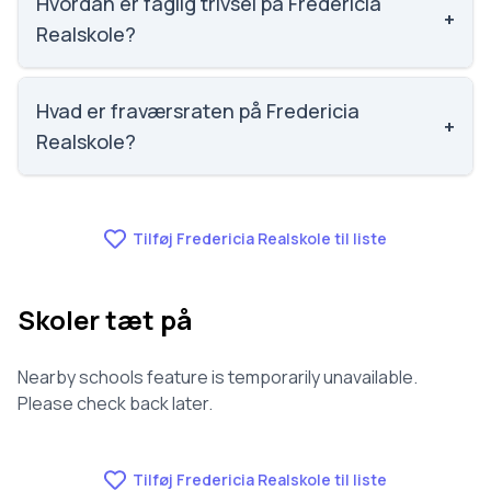
Hvordan er faglig trivsel på Fredericia
+
Realskole?
Vi har ikke data om faglig trivsel for Fredericia
Realskole.
Hvad er fraværsraten på Fredericia
+
Realskole?
Vi har ikke data om fravær for Fredericia Realskole.
Tilføj Fredericia Realskole til liste
Skoler tæt på
Nearby schools feature is temporarily unavailable.
Please check back later.
Tilføj Fredericia Realskole til liste