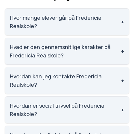
Hvor mange elever går på Fredericia
+
Realskole?
Fredericia Realskole har 529 elever, hvilket gør den
til nummer 462 ud af 3143 skoler.
Hvad er den gennemsnitlige karakter på
+
Fredericia Realskole?
Karaktergennemsnittet på Fredericia Realskole er 8,
nummer 327 ud af 3143 skoler.
Hvordan kan jeg kontakte Fredericia
+
Realskole?
Email: fr@fruv.dk. Telefon: 7592 0720. Adresse:
Fredericia Realskole Købmagergade 72, 7000
Hvordan er social trivsel på Fredericia
+
Fredericia. Skoleleder: Pernille Aarøe Petersen.
Realskole?
Vi har ikke data om social trivsel for Fredericia
Realskole.