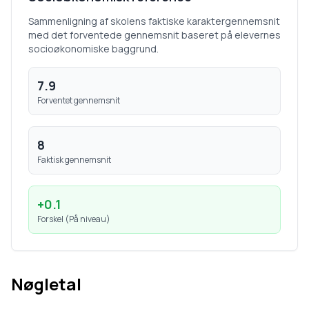
Sammenligning af skolens faktiske karaktergennemsnit
med det forventede gennemsnit baseret på elevernes
socioøkonomiske baggrund.
7.9
Forventet gennemsnit
8
Faktisk gennemsnit
+
0.1
Forskel (
På niveau
)
Nøgletal