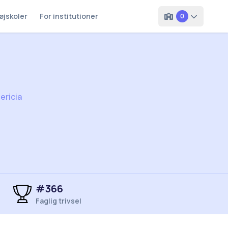
øjskoler
For institutioner
0
ericia
#366
Faglig trivsel