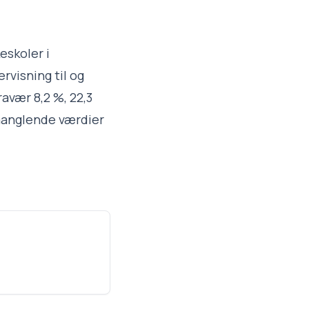
eskoler i
rvisning til og
ravær 8,2 %, 22,3
 manglende værdier