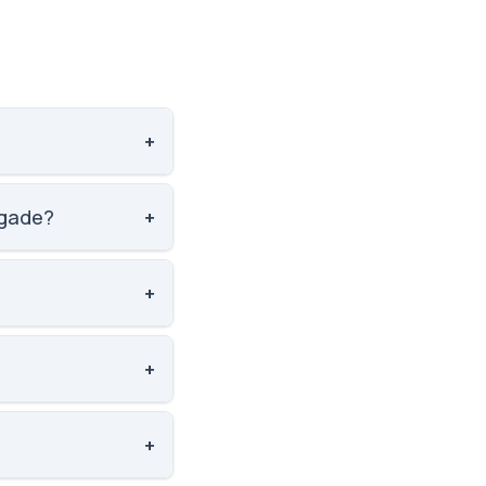
+
ud af 3143 skoler.
ygade?
+
ud af 3143 skoler.
+
ø Bygade Erritsø
+
 af 3143 skoler.
+