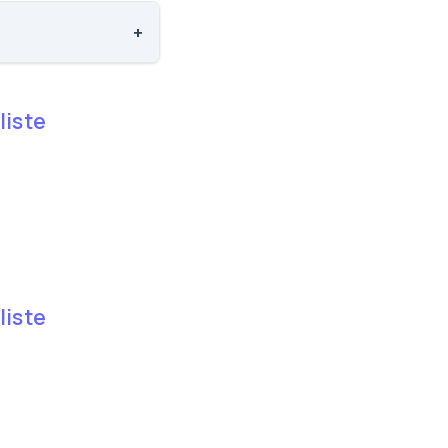
af 3143 skoler.
+
ler.
liste
liste