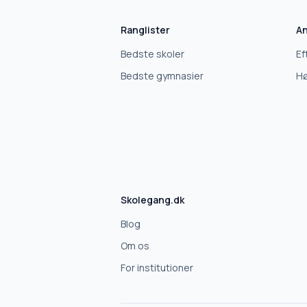
Ranglister
An
Bedste skoler
Ef
Bedste gymnasier
Hø
Skolegang.dk
Blog
Om os
For institutioner