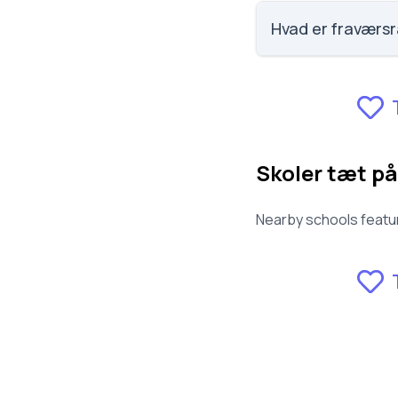
Faglig trivsel på Er
Scoren er baseret 
Hvad er fraværsr
Fraværet på Erritsø
Skoler tæt på
Nearby schools featur