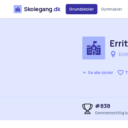
Skolegang
.dk
Grundskoler
Gymnasier
Erri
Erri
Se alle skoler
T
#838
Gennemsnitlig k