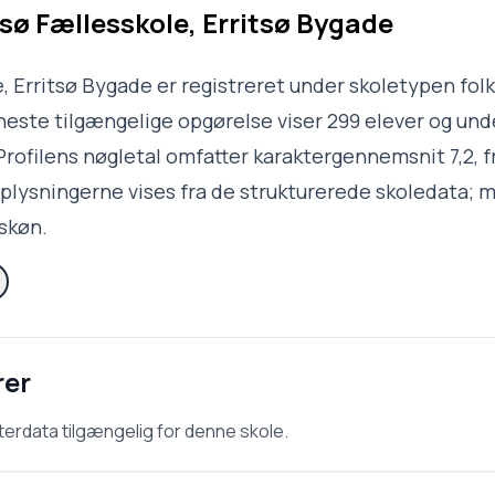
tsø Fællesskole, Erritsø Bygade
, Erritsø Bygade er registreret under skoletypen folk
neste tilgængelige opgørelse viser 299 elever og unde
Profilens nøgletal omfatter karaktergennemsnit 7,2, f
 Oplysningerne vises fra de strukturerede skoledata;
skøn.
rer
terdata tilgængelig for denne skole.