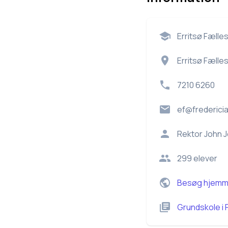
Erritsø Fælle
Erritsø Fælle
7210 6260
ef@fredericia
Rektor
John 
299
elever
Besøg hjemm
Grundskole
i