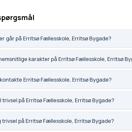
 spørgsmål
r går på Erritsø Fællesskole, Erritsø Bygade?
 Erritsø Bygade har 299 elever, hvilket gør den til nummer 925 
emsnitlige karakter på Erritsø Fællesskole, Erritsø B
et på Erritsø Fællesskole, Erritsø Bygade er 7.2, nummer 838 
kontakte Erritsø Fællesskole, Erritsø Bygade?
a.dk. Telefon: 7210 6260. Adresse: Erritsø Fællesskole, Errits
dericia. Skoleleder: John Jensen.
 trivsel på Erritsø Fællesskole, Erritsø Bygade?
ritsø Fællesskole, Erritsø Bygade er 3.9 ud af 5, nummer 990 ud
på elevernes egne besvarelser.
 trivsel på Erritsø Fællesskole, Erritsø Bygade?