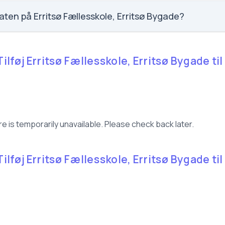
ritsø Fællesskole, Erritsø Bygade er 3.7 ud af 5, nummer 366 ud 
på elevernes egne besvarelser.
aten på Erritsø Fællesskole, Erritsø Bygade?
 Fællesskole, Erritsø Bygade er 8.2, nummer 921 ud af 3143 sko
Tilføj Erritsø Fællesskole, Erritsø Bygade til 
e is temporarily unavailable. Please check back later.
Tilføj Erritsø Fællesskole, Erritsø Bygade til 