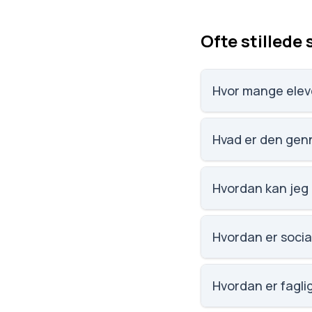
Ofte stillede
Hvor mange eleve
Erritsø Fællesskole,
Hvad er den genn
Karaktergennemsnitt
Hvordan kan jeg 
Email: ef@frederici
Bygade 15, 7000 Fre
Hvordan er social
Social trivsel på Er
Scoren er baseret 
Hvordan er faglig