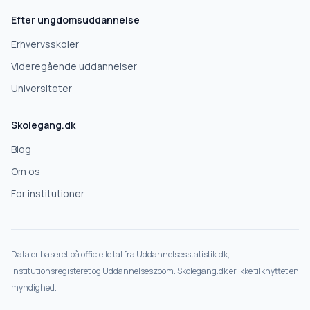
Efter ungdomsuddannelse
Deles kun med skoler, der matcher det, du søger.
Erhvervsskoler
Nej tak
Videregående uddannelser
Universiteter
Skolegang.dk
Blog
Om os
For institutioner
Data er baseret på officielle tal fra Uddannelsesstatistik.dk,
Institutionsregisteret og Uddannelseszoom. Skolegang.dk er ikke tilknyttet en
myndighed.