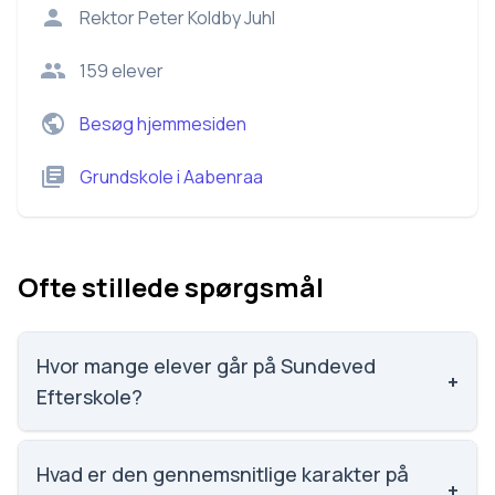
Rektor
Peter Koldby Juhl
159
elever
Besøg hjemmesiden
Grundskole
i
Aabenraa
Ofte stillede spørgsmål
Hvor mange elever går på Sundeved
+
Efterskole?
Sundeved Efterskole har 159 elever, hvilket gør den
til nummer 1417 ud af 3143 skoler.
Hvad er den gennemsnitlige karakter på
+