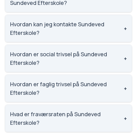
Sundeved Efterskole?
Karaktergennemsnittet på Sundeved Efterskole er
7, nummer 977 ud af 3143 skoler.
Hvordan kan jeg kontakte Sundeved
+
Efterskole?
Email: kontor@sundeved-efterskole.dk. Telefon:
7468 0311. Adresse: Storegade 5, Bovrup.
Hvordan er social trivsel på Sundeved
+
Skoleleder: Peter Koldby Juhl.
Efterskole?
Vi har ikke data om social trivsel for Sundeved
Efterskole.
Hvordan er faglig trivsel på Sundeved
+
Efterskole?
Vi har ikke data om faglig trivsel for Sundeved
Efterskole.
Hvad er fraværsraten på Sundeved
+
Efterskole?
Vi har ikke data om fravær for Sundeved Efterskole.