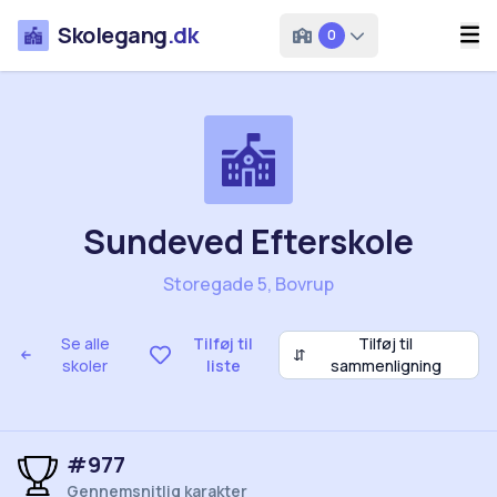
Skolegang
.dk
0
Sundeved Efterskole
Storegade 5, Bovrup
Se alle
Tilføj til
Tilføj til
⇵
skoler
liste
sammenligning
#977
Gennemsnitlig karakter