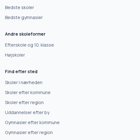
Grundskole
Bedste skoler
Bedste gymnasier
Efterskole
Andre skoleformer
10. klasse
Efterskole og 10. klasse
Højskoler
Gymnasium
Find efter sted
Erhvervsuddannelse
Skoler i nærheden
Skoler efter kommune
Højskole
Skoler efter region
Uddannelser efter by
Videregående uddannelse
Gymnasier efter kommune
Gymnasier efter region
Næste