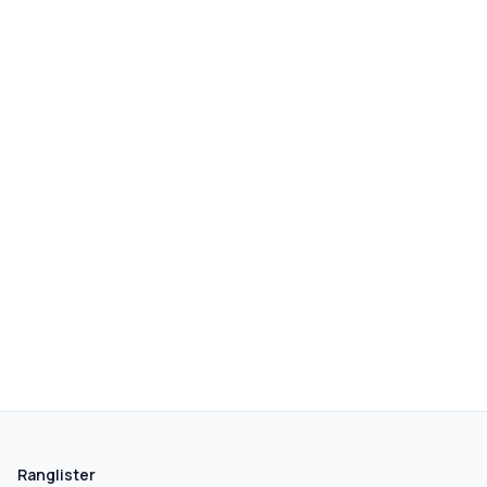
skolegang.dk
1 AF 5
Hvad leder du efter?
Vi bruger dit valg til at stille de rigtige spørgsmål.
Ranglister