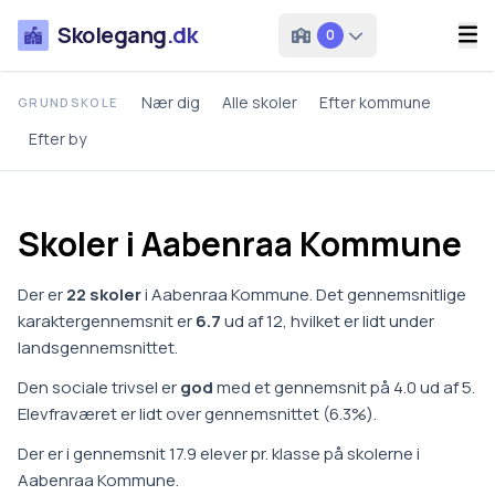
Skolegang
.dk
0
Nær dig
Alle skoler
Efter kommune
GRUNDSKOLE
Efter by
Skoler i
Aabenraa
Kommune
Der er
22
skoler
i
Aabenraa Kommune
.
Det gennemsnitlige
karaktergennemsnit er
6.7
ud af 12, hvilket er
lidt under
landsgennemsnittet
.
Den sociale trivsel er
god
med et gennemsnit på
4.0
ud af 5.
Elevfraværet er
lidt over gennemsnittet
(
6.3
%).
Der er i gennemsnit
17.9
elever pr. klasse på
skoler
ne i
Aabenraa Kommune
.