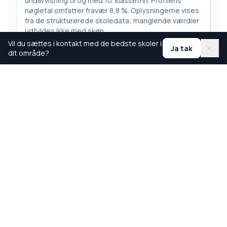
undervisning til og med 10. klassetrin. Profilens
nøgletal omfatter fravær 8,8 %. Oplysningerne vises
fra de strukturerede skoledata; manglende værdier
udfyldes ikke med skøn.
Vil du sættes i kontakt med de bedste skoler i
Ja tak
dit område?
Tilføj til liste
Genner Univers
Folkeskole i Aabenraa Kommune
Genner Univers er registreret under skoletypen
folkeskoler i Rødekro. Den seneste tilgængelige
opgørelse viser 51 elever og undervisning til og med
6. klassetrin. Profilens nøgletal omfatter fravær 6,4
%, 11 elever pr. klasse. Oplysningerne vises fra de
strukturerede skoledata; manglende værdier
udfyldes ikke med skøn.
Tilføj til liste
⇵
Tilføj til sammenligning