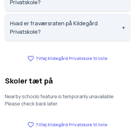
Privatskole?
Vi har ikke data om faglig trivsel for Kildegård
Privatskole.
Hvad er fraværsraten på Kildegård
+
Privatskole?
Vi har ikke data om fravær for Kildegård Privatskole.
Tilføj Kildegård Privatskole til liste
Skoler tæt på
Nearby schools feature is temporarily unavailable.
Please check back later.
Tilføj Kildegård Privatskole til liste