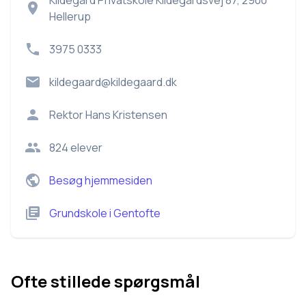
Kildegård Privatskole Kildegårdsvej 87, 2900
Hellerup
3975 0333
kildegaard@kildegaard.dk
Rektor
Hans Kristensen
824
elever
Besøg hjemmesiden
Grundskole
i
Gentofte
Ofte stillede spørgsmål