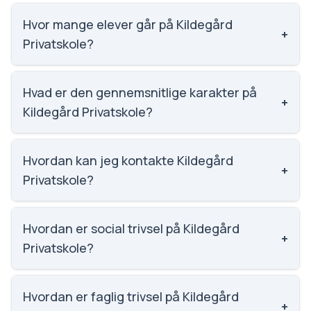
Hvor mange elever går på Kildegård
+
Privatskole?
Kildegård Privatskole har 824 elever, hvilket gør den
til nummer 82 ud af 3143 skoler.
Hvad er den gennemsnitlige karakter på
+
Kildegård Privatskole?
Karaktergennemsnittet på Kildegård Privatskole er
9.4, nummer 20 ud af 3143 skoler.
Hvordan kan jeg kontakte Kildegård
+
Privatskole?
Email: kildegaard@kildegaard.dk. Telefon: 3975
0333. Adresse: Kildegård Privatskole Kildegårdsvej
Hvordan er social trivsel på Kildegård
+
87, 2900 Hellerup. Skoleleder: Hans Kristensen.
Privatskole?
Vi har ikke data om social trivsel for Kildegård
Privatskole.
Hvordan er faglig trivsel på Kildegård
+