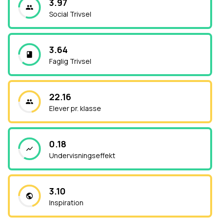
3.97
Social Trivsel
3.64
Faglig Trivsel
22.16
Elever pr. klasse
0.18
Undervisningseffekt
3.10
Inspiration