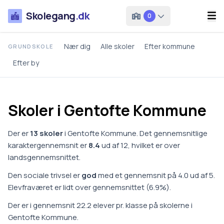
Skolegang
.dk
0
Nær dig
Alle skoler
Efter kommune
GRUNDSKOLE
Efter by
Skoler i
Gentofte
Kommune
Der er
13
skoler
i
Gentofte Kommune
.
Det gennemsnitlige
karaktergennemsnit er
8.4
ud af 12, hvilket er
over
landsgennemsnittet
.
Den sociale trivsel er
god
med et gennemsnit på
4.0
ud af 5.
Elevfraværet er
lidt over gennemsnittet
(
6.9
%).
Der er i gennemsnit
22.2
elever pr. klasse på
skoler
ne i
Gentofte Kommune
.