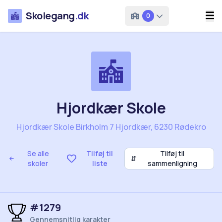
Skolegang
.dk
0
Hjordkær Skole
Hjordkær Skole Birkholm 7 Hjordkær, 6230 Rødekro
Se alle
Tilføj til
Tilføj til
⇵
skoler
liste
sammenligning
#1279
Gennemsnitlig karakter