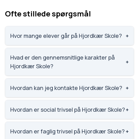
Ofte stillede spørgsmål
Hvor mange elever går på Hjordkær Skole?
+
Hjordkær Skole har 246 elever, hvilket gør den til
nummer 1048 ud af 3143 skoler.
Hvad er den gennemsnitlige karakter på
+
Hjordkær Skole?
Karaktergennemsnittet på Hjordkær Skole er 6.4,
nummer 1279 ud af 3143 skoler.
Hvordan kan jeg kontakte Hjordkær Skole?
+
Email: bhmar@aabenraa.dk. Telefon: 7366 6021.
Adresse: Hjordkær Skole Birkholm 7 Hjordkær, 6230
Hvordan er social trivsel på Hjordkær Skole?
+
Rødekro. Skoleleder: Bjarke Højriis Markussen.
Social trivsel på Hjordkær Skole er 4 ud af 5, nummer
387 ud af 3143 skoler. Scoren er baseret på
Hvordan er faglig trivsel på Hjordkær Skole?
+
elevernes egne besvarelser.