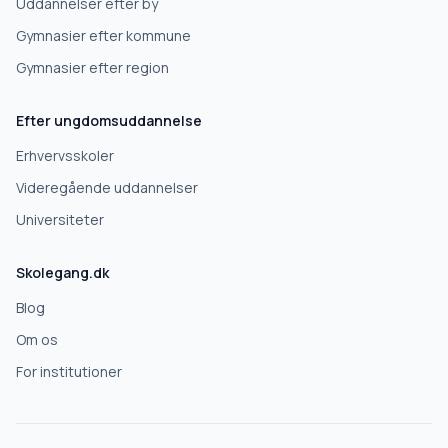
Uddannelser efter by
Videregående uddannelse
Gymnasier efter kommune
Gymnasier efter region
Næste
Efter ungdomsuddannelse
Deles kun med skoler, der matcher det, du søger.
Erhvervsskoler
Nej tak
Videregående uddannelser
Universiteter
Skolegang.dk
Blog
Om os
For institutioner