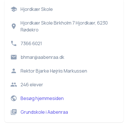
Hjordkær Skole
Hjordkær Skole Birkholm 7 Hjordkær, 6230
Rødekro
7366 6021
bhmar@aabenraa.dk
Rektor
Bjarke Højriis Markussen
246
elever
Besøg hjemmesiden
Grundskole
i
Aabenraa