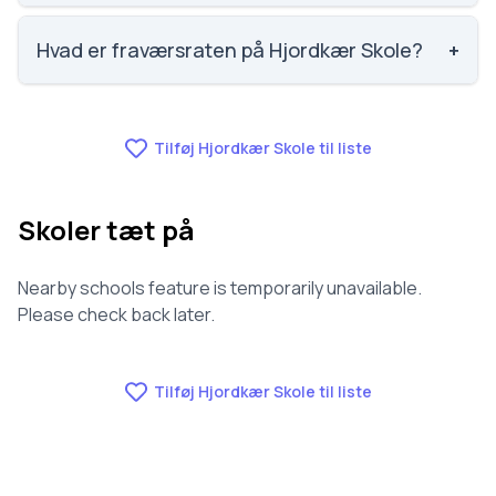
Faglig trivsel på Hjordkær Skole er 3.5 ud af 5,
nummer 922 ud af 3143 skoler. Scoren er baseret på
Hvad er fraværsraten på Hjordkær Skole?
+
elevernes egne besvarelser.
Fraværet på Hjordkær Skole er 6.9, nummer 483 ud
af 3143 skoler.
Tilføj Hjordkær Skole til liste
Skoler tæt på
Nearby schools feature is temporarily unavailable.
Please check back later.
Tilføj Hjordkær Skole til liste