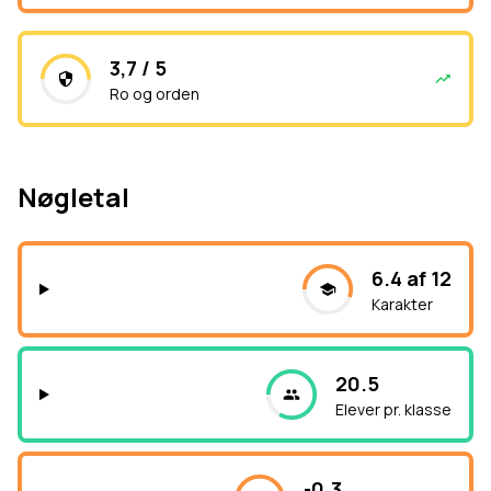
3,7 / 5
Ro og orden
Nøgletal
6.4 af 12
Karakter
20.5
Elever pr. klasse
-0.3