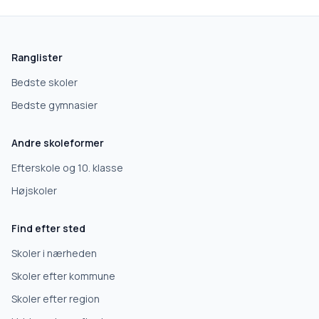
Hvad leder du efter?
Vi bruger dit valg til at stille de rigtige spørgsmål.
Ranglister
Grundskole
Bedste skoler
Bedste gymnasier
Efterskole
Andre skoleformer
10. klasse
Efterskole og 10. klasse
Højskoler
Gymnasium
Find efter sted
Erhvervsuddannelse
Skoler i nærheden
Skoler efter kommune
Højskole
Skoler efter region