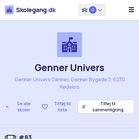
Skolegang
.dk
0
Genner Univers
Genner Univers Genner, Genner Bygade 3, 6230
Rødekro
Se alle
Tilføj til
Tilføj til
⇵
skoler
liste
sammenligning
#83