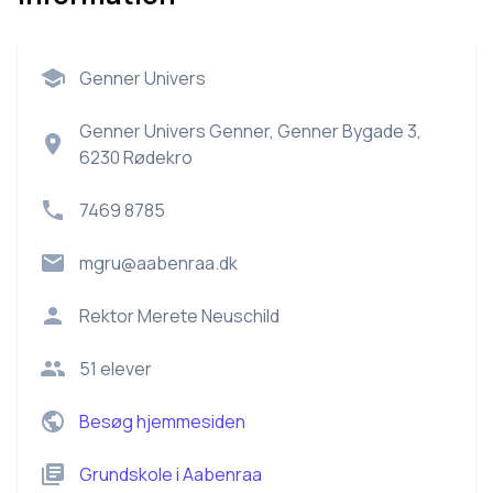
Genner Univers
Genner Univers Genner, Genner Bygade 3,
6230 Rødekro
7469 8785
mgru@aabenraa.dk
Rektor
Merete Neuschild
51
elever
Besøg hjemmesiden
Grundskole
i
Aabenraa