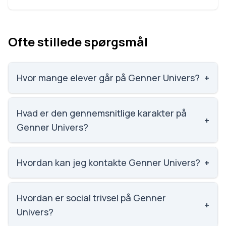
Ofte stillede spørgsmål
Hvor mange elever går på Genner Univers?
+
Genner Univers har 51 elever, hvilket gør den til
nummer 2202 ud af 3143 skoler.
Hvad er den gennemsnitlige karakter på
+
Genner Univers?
Vi har ikke data om karaktergennemsnittet for
Genner Univers.
Hvordan kan jeg kontakte Genner Univers?
+
Email: mgru@aabenraa.dk. Telefon: 7469 8785.
Adresse: Genner Univers Genner, Genner Bygade 3,
Hvordan er social trivsel på Genner
+
6230 Rødekro. Skoleleder: Merete Neuschild.
Univers?