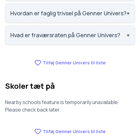
Social trivsel på Genner Univers er 4.2 ud af 5,
nummer 83 ud af 3143 skoler. Scoren er baseret på
Hvordan er faglig trivsel på Genner Univers?
+
elevernes egne besvarelser.
Faglig trivsel på Genner Univers er 3.8 ud af 5,
nummer 77 ud af 3143 skoler. Scoren er baseret på
Hvad er fraværsraten på Genner Univers?
+
elevernes egne besvarelser.
Fraværet på Genner Univers er 6.4, nummer 359 ud
af 3143 skoler.
Tilføj Genner Univers til liste
Skoler tæt på
Nearby schools feature is temporarily unavailable.
Please check back later.
Tilføj Genner Univers til liste