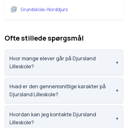
Grundskole
i
Norddjurs
Ofte stillede spørgsmål
Hvor mange elever går på Djursland
+
Lilleskole?
Djursland Lilleskole har 31 elever, hvilket gør den til
nummer 2358 ud af 3143 skoler.
Hvad er den gennemsnitlige karakter på
+
Djursland Lilleskole?
Vi har ikke data om karaktergennemsnittet for
Djursland Lilleskole.
Hvordan kan jeg kontakte Djursland
+
Lilleskole?