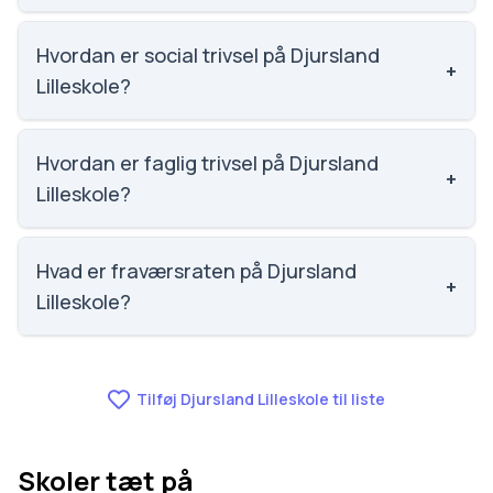
Email: kontakt@skolen.com. Telefon: 8633 1071.
Adresse: Skolen Com Homåvej 4, 8500 Grenaa.
Hvordan er social trivsel på Djursland
+
Skoleleder: Kristina Holt.
Lilleskole?
Vi har ikke data om social trivsel for Djursland
Lilleskole.
Hvordan er faglig trivsel på Djursland
+
Lilleskole?
Vi har ikke data om faglig trivsel for Djursland
Lilleskole.
Hvad er fraværsraten på Djursland
+
Lilleskole?
Vi har ikke data om fravær for Djursland Lilleskole.
Tilføj Djursland Lilleskole til liste
Skoler tæt på