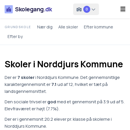
Skolegang
.dk
0
Nær dig
Alle skoler
Efter kommune
GRUNDSKOLE
Efter by
Skoler i
Norddjurs
Kommune
Der er
7
skoler
i
Norddjurs Kommune
.
Det gennemsnitlige
karaktergennemsnit er
7.1
ud af 12, hvilket er
tæt på
landsgennemsnittet
.
Den sociale trivsel er
god
med et gennemsnit på
3.9
ud af 5.
Elevfraværet er
højt
(
7.7
%).
Der er i gennemsnit
20.2
elever pr. klasse på
skoler
ne i
Norddjurs Kommune
.