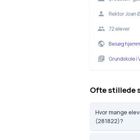
Rektor
Joan 
72
elever
Besøg hjemm
Grundskole
i
Ofte stillede
Hvor mange elever går p
(281822)?
Bredsten-Gadbjerg S