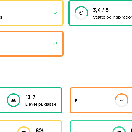
3,4 / 5
el
Støtte og inspiratio
n
13.7
Elever pr. klasse
8%