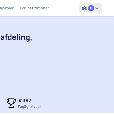
øjskoler
For institutioner
0
afdeling,
#387
Faglig trivsel