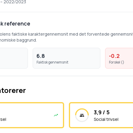
–
2022/2023
k reference
kolens faktiske karaktergennemsnit med det forventede gennemsni
nomiske baggrund.
6.8
-0.2
Faktisk gennemsnit
Forskel (
)
atorerer
3,9 / 5
vsel
Social trivsel