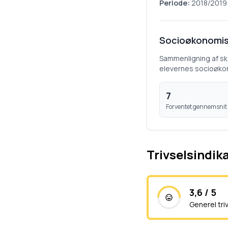
Periode:
2018/2019
Socioøkonomis
Sammenligning af s
elevernes socioøko
7
Forventet gennemsnit
Trivselsindik
3,6 / 5
Generel tri