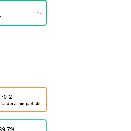
n
-0.2
Undervisningseffekt
89.7%