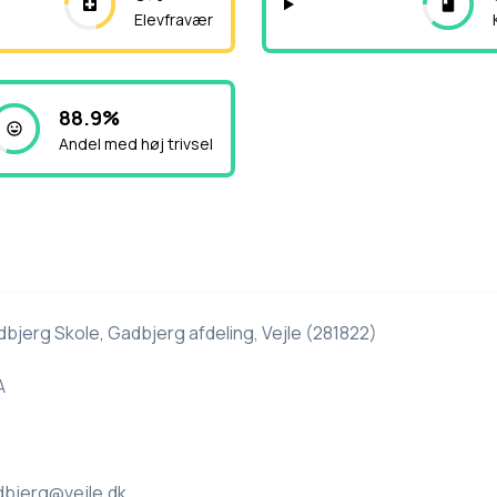
Elevfravær
88.9%
Andel med høj trivsel
jerg Skole, Gadbjerg afdeling, Vejle (281822)
A
bjerg@vejle.dk