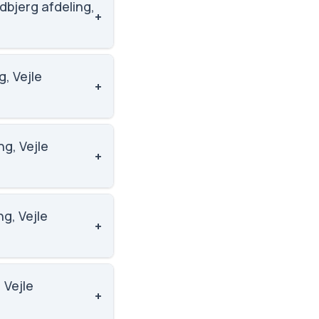
+
 afdeling, Vejle
+
 Skoleleder: Joan
+
.1 ud af 5, nummer
+
.7 ud af 5, nummer
+