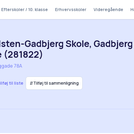
Efterskoler / 10. klasse
Erhvervsskoler
Videregående
H
sten-Gadbjerg Skole, Gadbjerg 
e (281822)
ggade 78A
ilføj til liste
⇵
Tilføj til sammenligning