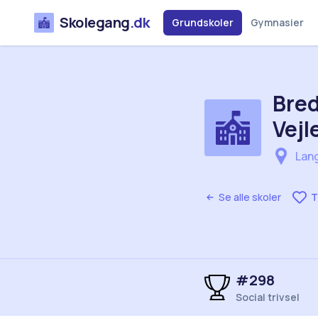
Skolegang
.dk
Grundskoler
Gymnasier
Bred
Vejl
Lan
Se alle skoler
T
#298
Social trivsel