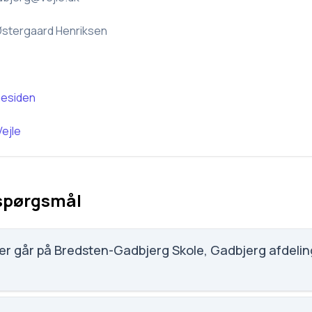
Østergaard Henriksen
esiden
Vejle
 spørgsmål
å Bredsten-Gadbjerg Skole, Gadbjerg afdeling, Vejle
kole, Gadbjerg afdeling, Vejle (281822) har 72 elever, hvilket