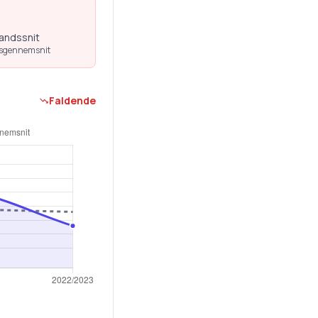
landssnit
dsgennemsnit
Faldende