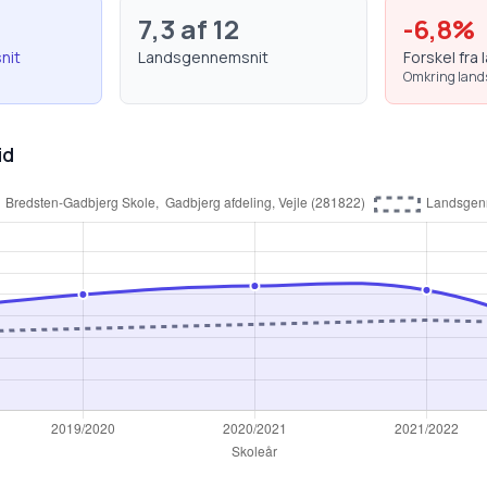
7,3
af 12
-6,8
%
nit
Landsgennemsnit
Forskel fra 
Omkring lan
id