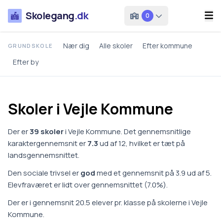
Skolegang
.dk
0
Nær dig
Alle skoler
Efter kommune
GRUNDSKOLE
Efter by
Skoler i
Vejle
Kommune
Der er
39
skoler
i
Vejle Kommune
.
Det gennemsnitlige
karaktergennemsnit er
7.3
ud af 12, hvilket er
tæt på
landsgennemsnittet
.
Den sociale trivsel er
god
med et gennemsnit på
3.9
ud af 5.
Elevfraværet er
lidt over gennemsnittet
(
7.0
%).
Der er i gennemsnit
20.5
elever pr. klasse på
skoler
ne i
Vejle
Kommune
.