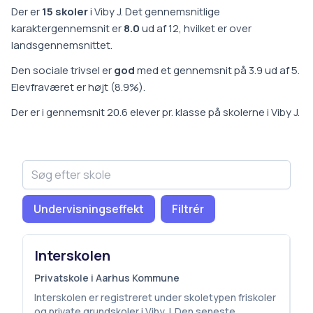
Der er
15
skoler
i
Viby J
.
Det gennemsnitlige
karaktergennemsnit er
8.0
ud af 12, hvilket er
over
landsgennemsnittet
.
Den sociale trivsel er
god
med et gennemsnit på
3.9
ud af 5.
Elevfraværet er
højt
(
8.9
%).
Der er i gennemsnit
20.6
elever pr. klasse på
skoler
ne i
Viby J
.
Undervisningseffekt
Filtrér
Interskolen
Privatskole i Aarhus Kommune
Interskolen er registreret under skoletypen friskoler
og private grundskoler i Viby J. Den seneste