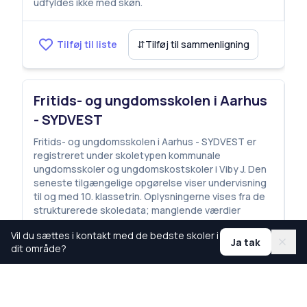
udfyldes ikke med skøn.
Tilføj til liste
⇵
Tilføj til sammenligning
Fritids- og ungdomsskolen i Aarhus
- SYDVEST
Fritids- og ungdomsskolen i Aarhus - SYDVEST er
registreret under skoletypen kommunale
ungdomsskoler og ungdomskostskoler i Viby J. Den
seneste tilgængelige opgørelse viser undervisning
til og med 10. klassetrin. Oplysningerne vises fra de
strukturerede skoledata; manglende værdier
udfyldes ikke med skøn.
Vil du sættes i kontakt med de bedste skoler i
Ja tak
dit område?
Tilføj til liste