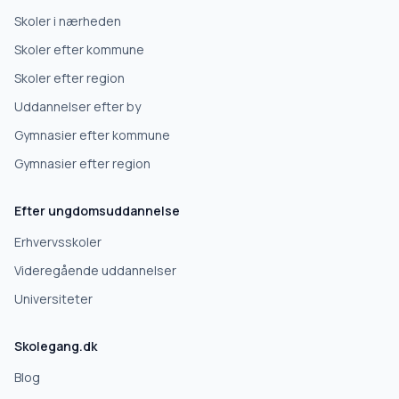
Erhvervsuddannelse
Skoler i nærheden
Skoler efter kommune
Højskole
Skoler efter region
Uddannelser efter by
Videregående uddannelse
Gymnasier efter kommune
Gymnasier efter region
Næste
Efter ungdomsuddannelse
Deles kun med skoler, der matcher det, du søger.
Erhvervsskoler
Nej tak
Videregående uddannelser
Universiteter
Skolegang.dk
Blog