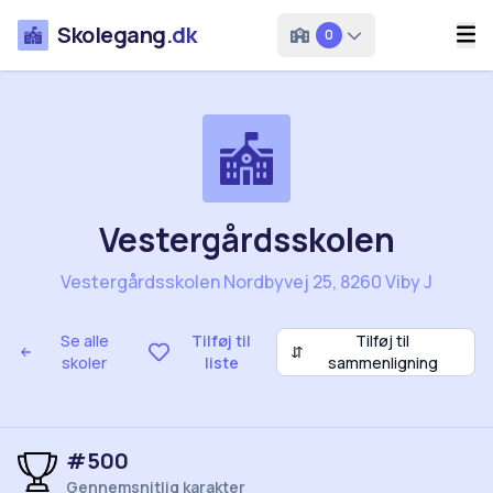
Skolegang
.dk
0
Vestergårdsskolen
Vestergårdsskolen Nordbyvej 25, 8260 Viby J
Se alle
Tilføj til
Tilføj til
⇵
skoler
liste
sammenligning
#500
Gennemsnitlig karakter