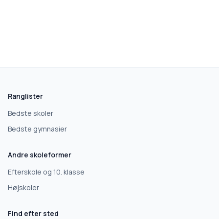
skolegang.dk
1 AF 5
Hvad leder du efter?
Vi bruger dit valg til at stille de rigtige spørgsmål.
Ranglister
Grundskole
Bedste skoler
Bedste gymnasier
Efterskole
Andre skoleformer
10. klasse
Efterskole og 10. klasse
Højskoler
Gymnasium
Find efter sted