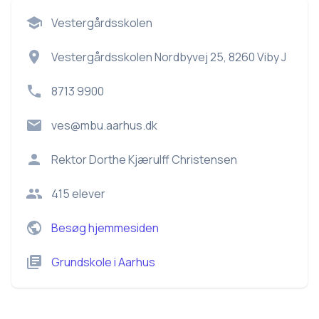
Vestergårdsskolen
Vestergårdsskolen Nordbyvej 25, 8260 Viby J
8713 9900
ves@mbu.aarhus.dk
Rektor
Dorthe Kjærulff Christensen
415
elever
Besøg hjemmesiden
Grundskole
i
Aarhus