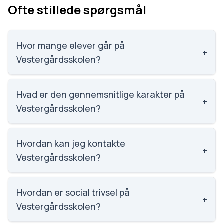
Ofte stillede spørgsmål
Hvor mange elever går på
+
Vestergårdsskolen?
Vestergårdsskolen har 415 elever, hvilket gør den til
nummer 708 ud af 3143 skoler.
Hvad er den gennemsnitlige karakter på
+
Vestergårdsskolen?
Karaktergennemsnittet på Vestergårdsskolen er
7.7, nummer 500 ud af 3143 skoler.
Hvordan kan jeg kontakte
+
Vestergårdsskolen?
Email: ves@mbu.aarhus.dk. Telefon: 8713 9900.
Adresse: Vestergårdsskolen Nordbyvej 25, 8260
Hvordan er social trivsel på
+
Viby J. Skoleleder: Dorthe Kjærulff Christensen.
Vestergårdsskolen?