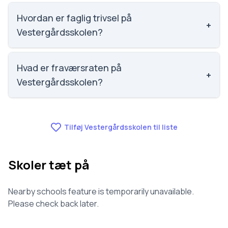
Social trivsel på Vestergårdsskolen er 3.9 ud af 5,
nummer 949 ud af 3143 skoler. Scoren er baseret på
Hvordan er faglig trivsel på
+
elevernes egne besvarelser.
Vestergårdsskolen?
Faglig trivsel på Vestergårdsskolen er 3.7 ud af 5,
nummer 346 ud af 3143 skoler. Scoren er baseret på
Hvad er fraværsraten på
+
elevernes egne besvarelser.
Vestergårdsskolen?
Fraværet på Vestergårdsskolen er 7.8, nummer 786
ud af 3143 skoler.
Tilføj Vestergårdsskolen til liste
Skoler tæt på
Nearby schools feature is temporarily unavailable.
Please check back later.