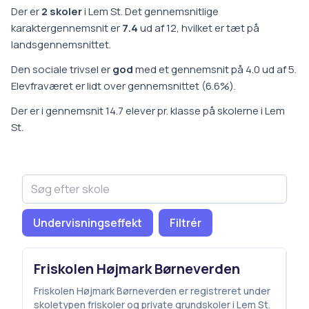
Der er
2
skoler
i
Lem St
.
Det gennemsnitlige
karaktergennemsnit er
7.4
ud af 12, hvilket er
tæt på
landsgennemsnittet
.
Den sociale trivsel er
god
med et gennemsnit på
4.0
ud af 5.
Elevfraværet er
lidt over gennemsnittet
(
6.6
%).
Der er i gennemsnit
14.7
elever pr. klasse på
skoler
ne i
Lem
St
.
Undervisningseffekt
Filtrér
Friskolen Højmark Børneverden
Friskolen Højmark Børneverden er registreret under
skoletypen friskoler og private grundskoler i Lem St.