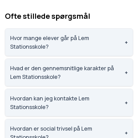
Ofte stillede spørgsmål
Hvor mange elever går på Lem
+
Stationsskole?
Lem Stationsskole har 158 elever, hvilket gør den til
nummer 1423 ud af 3143 skoler.
Hvad er den gennemsnitlige karakter på
+
Lem Stationsskole?
Karaktergennemsnittet på Lem Stationsskole er 7.4,
nummer 648 ud af 3143 skoler.
Hvordan kan jeg kontakte Lem
+
Stationsskole?
Email: lem-stationsskole@rksk.dk. Telefon: 9734
1238. Adresse: Lem Stationsskole Skolegade 34,
Hvordan er social trivsel på Lem
+
6940 Lem St. Skoleleder: Marianne Kipker.
Stationsskole?