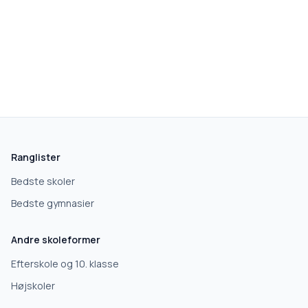
skolegang.dk
1 AF 5
Hvad leder du efter?
Vi bruger dit valg til at stille de rigtige spørgsmål.
Ranglister
Grundskole
Bedste skoler
Bedste gymnasier
Efterskole
Andre skoleformer
10. klasse
Efterskole og 10. klasse
Højskoler
Gymnasium