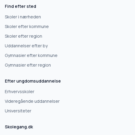
Find efter sted
Erhvervsuddannelse
Skoler i nærheden
Skoler efter kommune
Højskole
Skoler efter region
Uddannelser efter by
Videregående uddannelse
Gymnasier efter kommune
Gymnasier efter region
Næste
Efter ungdomsuddannelse
Deles kun med skoler, der matcher det, du søger.
Erhvervsskoler
Nej tak
Videregående uddannelser
Universiteter
Skolegang.dk