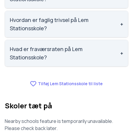
Social trivsel på Lem Stationsskole er 4 ud af 5,
nummer 421 ud af 3143 skoler. Scoren er baseret på
Hvordan er faglig trivsel på Lem
+
elevernes egne besvarelser.
Stationsskole?
Faglig trivsel på Lem Stationsskole er 3.6 ud af 5,
nummer 548 ud af 3143 skoler. Scoren er baseret på
Hvad er fraværsraten på Lem
+
elevernes egne besvarelser.
Stationsskole?
Fraværet på Lem Stationsskole er 6.6, nummer 418
ud af 3143 skoler.
Tilføj Lem Stationsskole til liste
Skoler tæt på
Nearby schools feature is temporarily unavailable.
Please check back later.