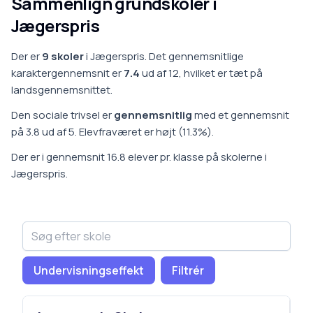
Sammenlign grundskoler i
Jægerspris
Der er
9
skoler
i
Jægerspris
.
Det gennemsnitlige
karaktergennemsnit er
7.4
ud af 12, hvilket er
tæt på
landsgennemsnittet
.
Den sociale trivsel er
gennemsnitlig
med et gennemsnit
på
3.8
ud af 5.
Elevfraværet er
højt
(
11.3
%).
Der er i gennemsnit
16.8
elever pr. klasse på
skoler
ne i
Jægerspris
.
Undervisningseffekt
Filtrér