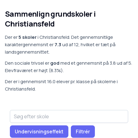
Sammenlign grundskoler i
Christiansfeld
Der er
5
skoler
i
Christiansfeld
.
Det gennemsnitlige
karaktergennemsnit er
7.3
ud af 12, hvilket er
tæt på
landsgennemsnittet
.
Den sociale trivsel er
god
med et gennemsnit på
3.8
ud af 5.
Elevfraværet er
højt
(
8.3
%).
Der er i gennemsnit
16.0
elever pr. klasse på
skoler
ne i
Christiansfeld
.
Undervisningseffekt
Filtrér