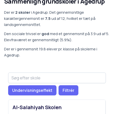
Sammenlign grundskoler i
Agedrup
Der er
2
skoler
i
Agedrup
.
Det gennemsnitlige
karaktergennemsnit er
7.5
ud af 12, hvilket er
tæt på
landsgennemsnittet
.
Den sociale trivsel er
god
med et gennemsnit på
3.9
ud af 5.
Elevfraværet er
gennemsnitligt
(
5.9
%).
Der er i gennemsnit
19.8
elever pr. klasse på
skoler
ne i
Agedrup
.
Undervisningseffekt
Filtrér
Al-Salahiyah Skolen