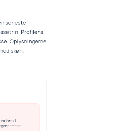
Den seneste
ssetrin. Profilens
asse. Oplysningerne
 med skøn.
landssnit
dsgennemsnit