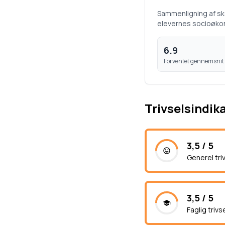
Sammenligning af s
elevernes socioøko
6.9
Forventet gennemsnit
Trivselsindik
3,5 / 5
Generel tri
3,5 / 5
Faglig trivs