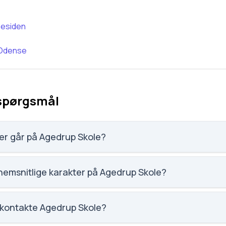
esiden
Odense
 spørgsmål
er går på Agedrup Skole?
85 elever, hvilket gør den til nummer 769 ud af 3143 skoler.
emsnitlige karakter på Agedrup Skole?
tet på Agedrup Skole er 7, nummer 924 ud af 3143 skoler.
 kontakte Agedrup Skole?