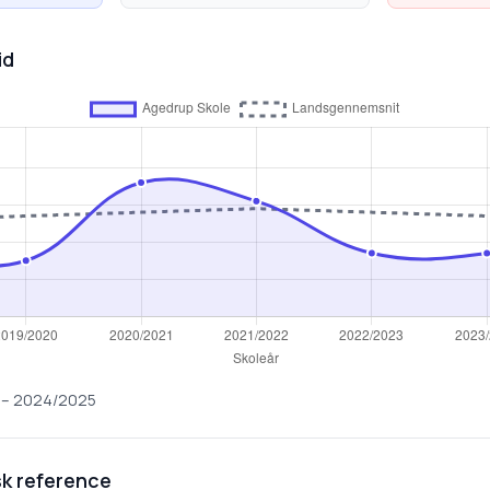
id
–
2024/2025
k reference