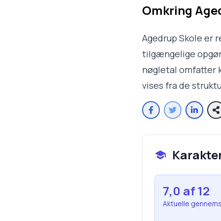
Omkring
Aged
Agedrup Skole er r
tilgængelige opgøre
nøgletal omfatter 
vises fra de struk
Karakte
7,0
af 12
Aktuelle gennems