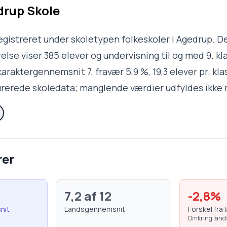
rup Skole
egistreret under skoletypen folkeskoler i Agedrup. 
lse viser 385 elever og undervisning til og med 9. kla
karaktergennemsnit 7, fravær 5,9 %, 19,3 elever pr. kl
turerede skoledata; manglende værdier udfyldes ikke
rer
7,2
af 12
-2,8
%
nit
Landsgennemsnit
Forskel fra 
Omkring lan