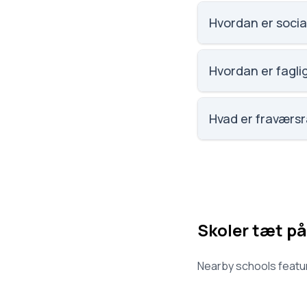
Email: Agedrup-Sko
5320 Agedrup. Skol
Hvordan er socia
Social trivsel på A
elevernes egne bes
Hvordan er fagli
Faglig trivsel på A
elevernes egne bes
Hvad er fraværs
Fraværet på Agedrup
Skoler tæt på
Nearby schools featur