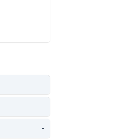
+
+
+