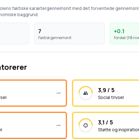
kolens faktiske karaktergennemsnit med det forventede gennemsni
nomiske baggrund.
7
+
0.1
Faktisk gennemsnit
Forskel (
På ni
atorerer
3,9 / 5
vsel
Social trivsel
3,1 / 5
el
Støtte og inspiratio