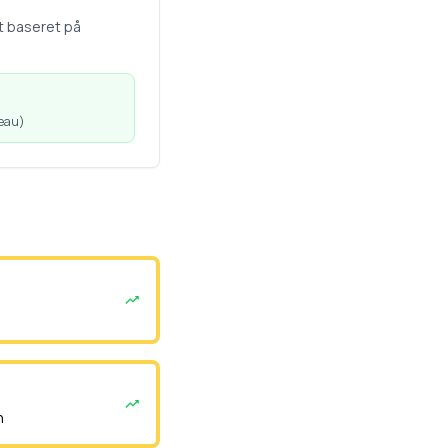
t baseret på
veau
)
n