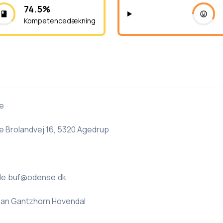
74.5%
Kompetencedækning
e
e Brolandvej 16, 5320 Agedrup
le.buf@odense.dk
ian Gantzhorn Hovendal