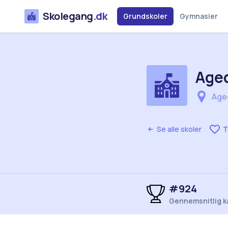
Skolegang
.dk
Grundskoler
Gymnasier
Aged
Aged
Se alle skoler
T
#924
Gennemsnitlig k