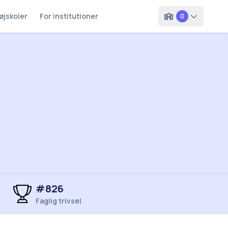
øjskoler
For institutioner
0
#826
Faglig trivsel