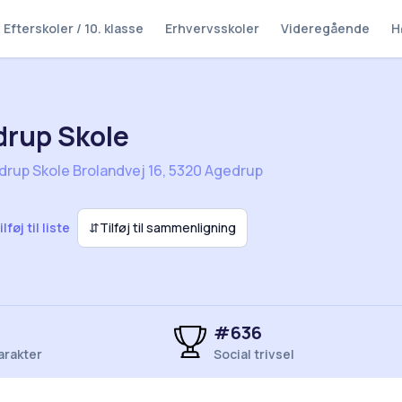
Efterskoler / 10. klasse
Erhvervsskoler
Videregående
H
rup Skole
rup Skole Brolandvej 16, 5320 Agedrup
ilføj til liste
⇵
Tilføj til sammenligning
#636
arakter
Social trivsel