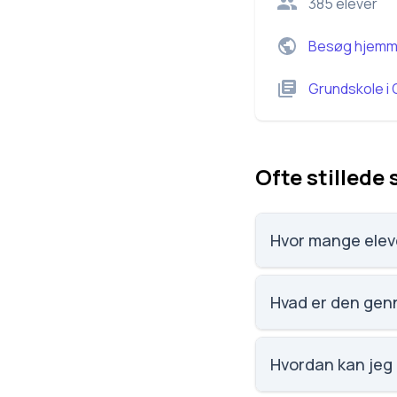
385
elever
Besøg hjemm
Grundskole
i
Ofte stillede
Hvor mange elev
Agedrup Skole har 3
Hvad er den genn
Karaktergennemsnit
Hvordan kan jeg