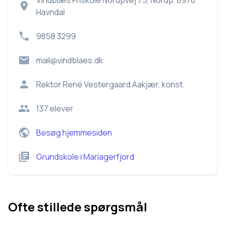
Vindblæs Friskole Norupvej 75, Norup, 8970
Havndal
9858 3299
mail@vindblaes.dk
Rektor
René Vestergaard Aakjær, konst.
137
elever
Besøg hjemmesiden
Grundskole
i
Mariagerfjord
Ofte stillede spørgsmål