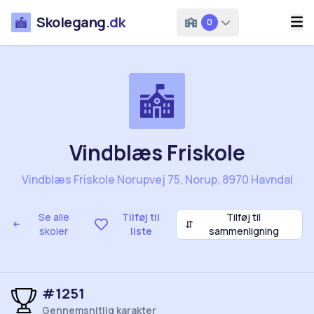
Skolegang
.dk
0
Vindblæs Friskole
Vindblæs Friskole Norupvej 75, Norup, 8970 Havndal
Se alle
Tilføj til
Tilføj til
⇵
skoler
liste
sammenligning
#1251
Gennemsnitlig karakter