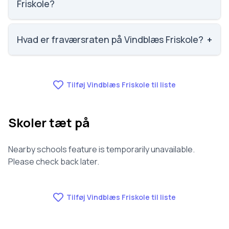
Friskole?
Vi har ikke data om faglig trivsel for Vindblæs
Friskole.
Hvad er fraværsraten på Vindblæs Friskole?
+
Vi har ikke data om fravær for Vindblæs Friskole.
Tilføj Vindblæs Friskole til liste
Skoler tæt på
Nearby schools feature is temporarily unavailable.
Please check back later.
Tilføj Vindblæs Friskole til liste