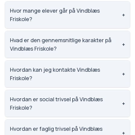
Hvor mange elever går på Vindblæs
+
Friskole?
Vindblæs Friskole har 137 elever, hvilket gør den til
nummer 1539 ud af 3143 skoler.
Hvad er den gennemsnitlige karakter på
+
Vindblæs Friskole?
Karaktergennemsnittet på Vindblæs Friskole er 6.5,
nummer 1251 ud af 3143 skoler.
Hvordan kan jeg kontakte Vindblæs
+
Friskole?
Email: mail@vindblaes.dk. Telefon: 9858 3299.
Adresse: Vindblæs Friskole Norupvej 75, Norup,
Hvordan er social trivsel på Vindblæs
+
8970 Havndal. Skoleleder: René Vestergaard
Friskole?
Aakjær, konst..
Vi har ikke data om social trivsel for Vindblæs
Friskole.
Hvordan er faglig trivsel på Vindblæs
+