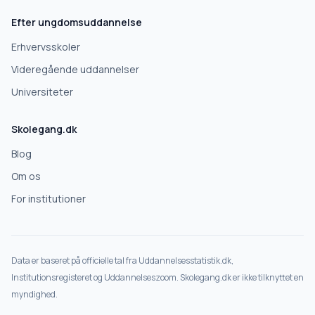
Efter ungdomsuddannelse
Erhvervsskoler
Videregående uddannelser
Universiteter
Skolegang.dk
Blog
Om os
For institutioner
Data er baseret på officielle tal fra Uddannelsesstatistik.dk,
Institutionsregisteret og Uddannelseszoom. Skolegang.dk er ikke tilknyttet en
myndighed.