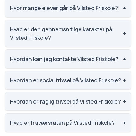
Hvor mange elever går på Vilsted Friskole?
+
Vilsted Friskole har 76 elever, hvilket gør den til
nummer 2013 ud af 3143 skoler.
Hvad er den gennemsnitlige karakter på
+
Vilsted Friskole?
Vi har ikke data om karaktergennemsnittet for
Vilsted Friskole.
Hvordan kan jeg kontakte Vilsted Friskole?
+
Email: mail@vilstedfriskole.dk. Telefon: 9867 6042.
Adresse: Vilsted Friskole Troldbjergvej 4, 9670
Hvordan er social trivsel på Vilsted Friskole?
+
Løgstør. Skoleleder: Sonja Abrahamsen.
Vi har ikke data om social trivsel for Vilsted Friskole.
Hvordan er faglig trivsel på Vilsted Friskole?
+
Vi har ikke data om faglig trivsel for Vilsted Friskole.
Hvad er fraværsraten på Vilsted Friskole?
+
Vi har ikke data om fravær for Vilsted Friskole.