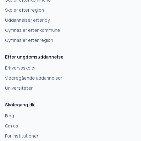
Højskole
Skoler efter region
Uddannelser efter by
Videregående uddannelse
Gymnasier efter kommune
Gymnasier efter region
Næste
Efter ungdomsuddannelse
Deles kun med skoler, der matcher det, du søger.
Erhvervsskoler
Nej tak
Videregående uddannelser
Universiteter
Skolegang.dk
Blog
Om os
For institutioner