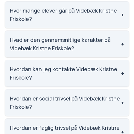
Hvor mange elever går på Videbæk Kristne
+
Friskole?
Videbæk Kristne Friskole har 267 elever, hvilket gør
den til nummer 1001 ud af 3143 skoler.
Hvad er den gennemsnitlige karakter på
+
Videbæk Kristne Friskole?
Karaktergennemsnittet på Videbæk Kristne Friskole
er 8, nummer 364 ud af 3143 skoler.
Hvordan kan jeg kontakte Videbæk Kristne
+
Friskole?
Email: kontor@vkfri.dk. Telefon: 9717 2324. Adresse:
Videbæk Kristne Friskole Ternevej 1, 6920 Videbæk.
Hvordan er social trivsel på Videbæk Kristne
+
Skoleleder: Jesper Storbjerg Friis.
Friskole?
Vi har ikke data om social trivsel for Videbæk Kristne
Friskole.
Hvordan er faglig trivsel på Videbæk Kristne
+