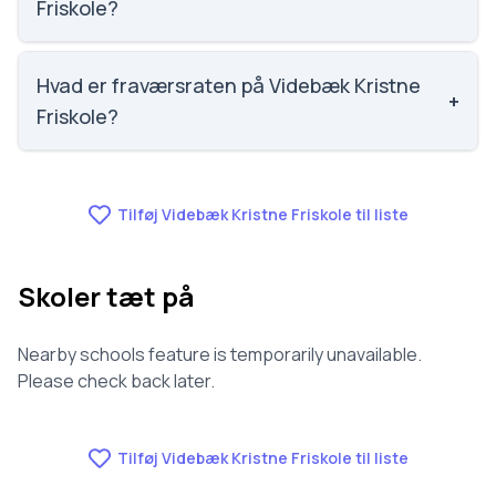
Friskole?
Vi har ikke data om faglig trivsel for Videbæk Kristne
Friskole.
Hvad er fraværsraten på Videbæk Kristne
+
Friskole?
Vi har ikke data om fravær for Videbæk Kristne
Friskole.
Tilføj Videbæk Kristne Friskole til liste
Skoler tæt på
Nearby schools feature is temporarily unavailable.
Please check back later.
Tilføj Videbæk Kristne Friskole til liste