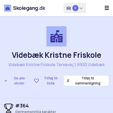
Skolegang
.dk
0
Videbæk Kristne Friskole
Videbæk Kristne Friskole Ternevej 1, 6920 Videbæk
Se alle
Tilføj til
Tilføj til
⇵
skoler
liste
sammenligning
#364
Gennemsnitlig karakter