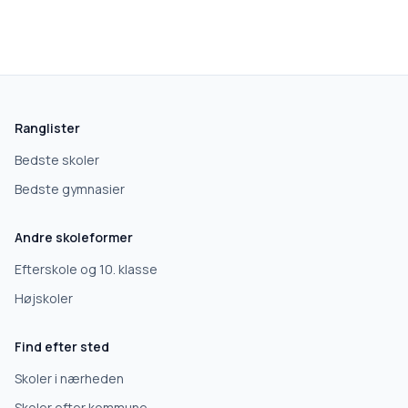
skolegang.dk
1 AF 5
Hvad leder du efter?
Vi bruger dit valg til at stille de rigtige spørgsmål.
Ranglister
Grundskole
Bedste skoler
Bedste gymnasier
Efterskole
Andre skoleformer
10. klasse
Efterskole og 10. klasse
Højskoler
Gymnasium
Find efter sted
Erhvervsuddannelse
Skoler i nærheden
Skoler efter kommune