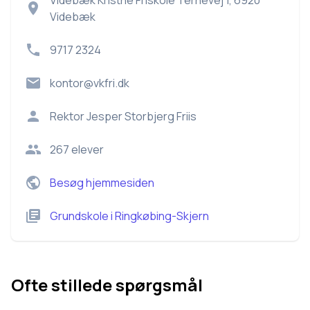
Videbæk Kristne Friskole Ternevej 1, 6920
Videbæk
9717 2324
kontor@vkfri.dk
Rektor
Jesper Storbjerg Friis
267
elever
Besøg hjemmesiden
Grundskole
i
Ringkøbing-Skjern
Ofte stillede spørgsmål