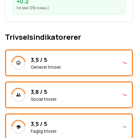
+
0.2
Forskel (
På niveau
)
Trivselsindikatorerer
3,5 / 5
Generel trivsel
3,8 / 5
Social trivsel
3,5 / 5
Faglig trivsel