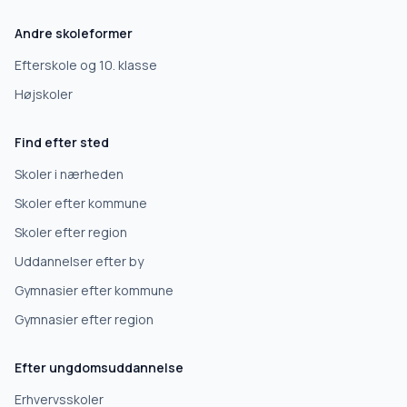
Efterskole
Andre skoleformer
10. klasse
Efterskole og 10. klasse
Højskoler
Gymnasium
Find efter sted
Erhvervsuddannelse
Skoler i nærheden
Skoler efter kommune
Højskole
Skoler efter region
Uddannelser efter by
Videregående uddannelse
Gymnasier efter kommune
Gymnasier efter region
Næste
Efter ungdomsuddannelse
Deles kun med skoler, der matcher det, du søger.
Erhvervsskoler