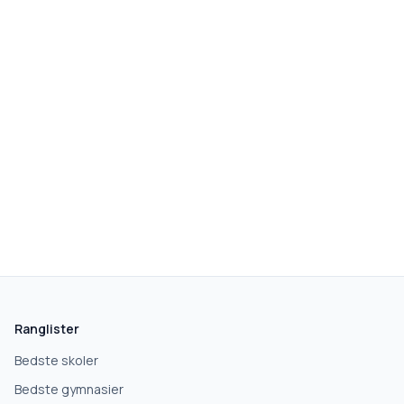
skolegang.dk
1 AF 5
Hvad leder du efter?
Vi bruger dit valg til at stille de rigtige spørgsmål.
Ranglister
Grundskole
Bedste skoler
Bedste gymnasier