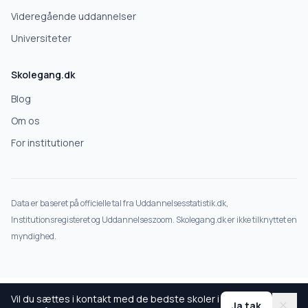
Nej tak
Videregående uddannelser
Universiteter
Skolegang.dk
Blog
Om os
For institutioner
Data er baseret på officielle tal fra Uddannelsesstatistik.dk,
Institutionsregisteret og Uddannelseszoom. Skolegang.dk er ikke tilknyttet en
myndighed.
Vil du sættes i kontakt med de bedste skoler i
Ja tak