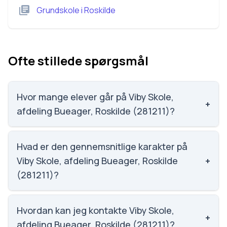
Grundskole
i
Roskilde
Ofte stillede spørgsmål
Hvor mange elever går på Viby Skole,
+
afdeling Bueager, Roskilde (281211)?
Viby Skole, afdeling Bueager, Roskilde (281211) har
202 elever, hvilket gør den til nummer 1217 ud af 3143
Hvad er den gennemsnitlige karakter på
skoler.
Viby Skole, afdeling Bueager, Roskilde
+
(281211)?
Karaktergennemsnittet på Viby Skole, afdeling
Bueager, Roskilde (281211) er 7.6, nummer 563 ud af
Hvordan kan jeg kontakte Viby Skole,
+
3143 skoler.
afdeling Bueager, Roskilde (281211)?