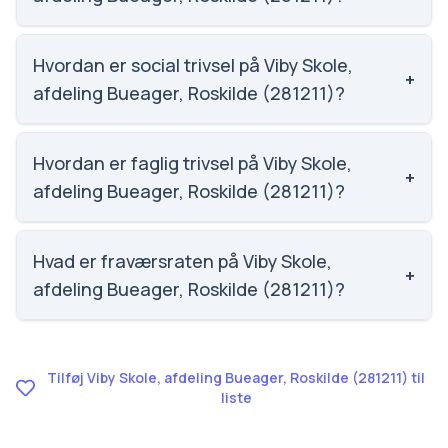
Email: vibyskole@roskilde.dk. Telefon: 4631 8400.
Adresse: Bueager 2. Skoleleder: Annemette
Hvordan er social trivsel på Viby Skole,
+
Laurberg Rosén.
afdeling Bueager, Roskilde (281211)?
Social trivsel på Viby Skole, afdeling Bueager,
Roskilde (281211) er 3.7 ud af 5, nummer 1415 ud af
Hvordan er faglig trivsel på Viby Skole,
+
3143 skoler. Scoren er baseret på elevernes egne
afdeling Bueager, Roskilde (281211)?
besvarelser.
Faglig trivsel på Viby Skole, afdeling Bueager,
Roskilde (281211) er 3.5 ud af 5, nummer 1096 ud af
Hvad er fraværsraten på Viby Skole,
+
3143 skoler. Scoren er baseret på elevernes egne
afdeling Bueager, Roskilde (281211)?
besvarelser.
Fraværet på Viby Skole, afdeling Bueager, Roskilde
(281211) er 8.8, nummer 1079 ud af 3143 skoler.
Tilføj Viby Skole, afdeling Bueager, Roskilde (281211) til
liste