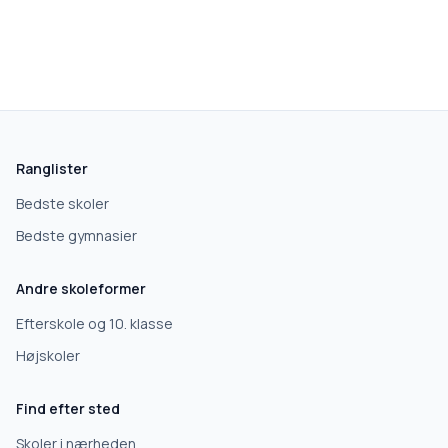
skolegang.dk
1 AF 5
Hvad leder du efter?
Vi bruger dit valg til at stille de rigtige spørgsmål.
Ranglister
Grundskole
Bedste skoler
Bedste gymnasier
Efterskole
Andre skoleformer
10. klasse
Efterskole og 10. klasse
Højskoler
Gymnasium
Find efter sted
Erhvervsuddannelse
Skoler i nærheden