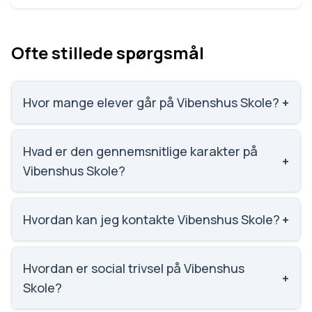
Ofte stillede spørgsmål
Hvor mange elever går på Vibenshus Skole?
+
Vibenshus Skole har 518 elever, hvilket gør den til
nummer 486 ud af 3143 skoler.
Hvad er den gennemsnitlige karakter på
+
Vibenshus Skole?
Karaktergennemsnittet på Vibenshus Skole er 8.2,
nummer 274 ud af 3143 skoler.
Hvordan kan jeg kontakte Vibenshus Skole?
+
Email: VibenshusSkole@kk.dk. Telefon: 3366 1555.
Adresse: Vibenshus Skole Kertemindegade 10, 2100
Hvordan er social trivsel på Vibenshus
+
København Ø. Skoleleder: Christian Munch Thorsen.
Skole?