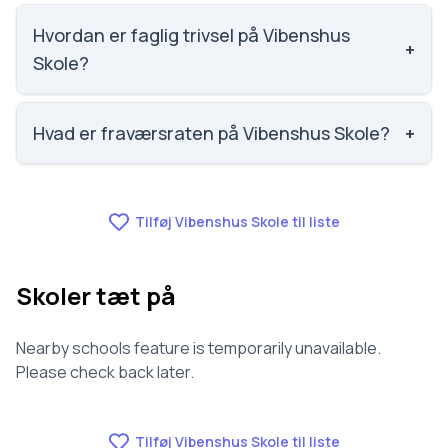
Social trivsel på Vibenshus Skole er 3.9 ud af 5,
nummer 955 ud af 3143 skoler. Scoren er baseret på
Hvordan er faglig trivsel på Vibenshus
+
elevernes egne besvarelser.
Skole?
Faglig trivsel på Vibenshus Skole er 3.6 ud af 5,
nummer 737 ud af 3143 skoler. Scoren er baseret på
Hvad er fraværsraten på Vibenshus Skole?
+
elevernes egne besvarelser.
Fraværet på Vibenshus Skole er 9.7, nummer 1217 ud
af 3143 skoler.
Tilføj Vibenshus Skole til liste
Skoler tæt på
Nearby schools feature is temporarily unavailable.
Please check back later.
Tilføj Vibenshus Skole til liste