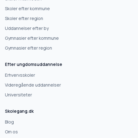
Skoler efter kommune
Højskole
Skoler efter region
Uddannelser efter by
Videregående uddannelse
Gymnasier efter kommune
Gymnasier efter region
Næste
Efter ungdomsuddannelse
Deles kun med skoler, der matcher det, du søger.
Erhvervsskoler
Nej tak
Videregående uddannelser
Universiteter
Skolegang.dk
Blog
Om os