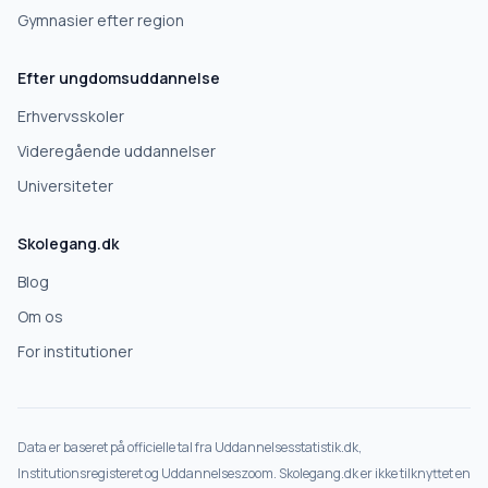
Gymnasier efter region
Efter ungdomsuddannelse
Erhvervsskoler
Videregående uddannelser
Universiteter
Skolegang.dk
Blog
Om os
For institutioner
Data er baseret på officielle tal fra Uddannelsesstatistik.dk,
Institutionsregisteret og Uddannelseszoom. Skolegang.dk er ikke tilknyttet en