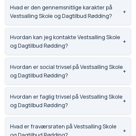
Dagtilbud Rødding.
Hvad er den gennemsnitlige karakter på
+
Vestsalling Skole og Dagtilbud Rødding?
Vi har ikke data om karaktergennemsnittet for
Vestsalling Skole og Dagtilbud Rødding.
Hvordan kan jeg kontakte Vestsalling Skole
+
og Dagtilbud Rødding?
Email: vsd@skivekommune.dk. Telefon: 9915 7500.
Adresse: Skolevej 1. Skoleleder: Helle Brink Nielsen.
Hvordan er social trivsel på Vestsalling Skole
+
og Dagtilbud Rødding?
Vi har ikke data om social trivsel for Vestsalling Skole
og Dagtilbud Rødding.
Hvordan er faglig trivsel på Vestsalling Skole
+
og Dagtilbud Rødding?
Vi har ikke data om faglig trivsel for Vestsalling Skole
og Dagtilbud Rødding.
Hvad er fraværsraten på Vestsalling Skole
+
og Dagtilbud Rødding?