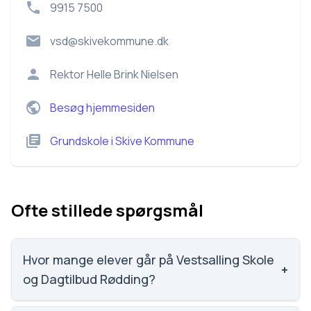
9915 7500
vsd@skivekommune.dk
Rektor
Helle Brink Nielsen
Besøg hjemmesiden
Grundskole
i
Skive Kommune
Ofte stillede spørgsmål
Hvor mange elever går på Vestsalling Skole
+
og Dagtilbud Rødding?
Vi har ikke data om elevtallet på Vestsalling Skole og