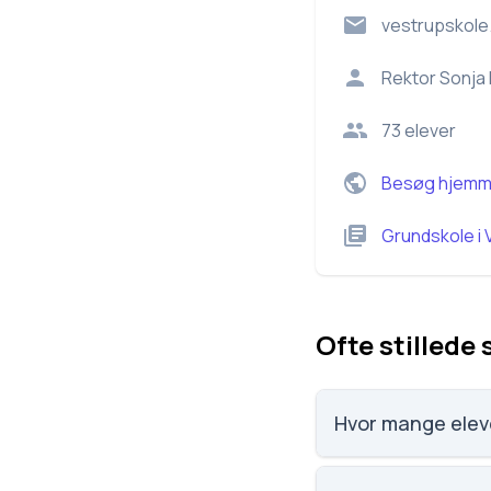
vestrupskole
Rektor
Sonja 
73
elever
Besøg hjemm
Grundskole
i
Ofte stillede
Hvor mange eleve
Vestrup Skole har 73