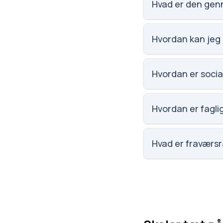
Hvad er den genn
Vi har ikke data om
Hvordan kan jeg 
Email: vestrupskol
Vestrupvej 23, 9600
Hvordan er social
Social trivsel på Ve
elevernes egne bes
Hvordan er faglig
Faglig trivsel på V
elevernes egne bes
Hvad er fraværsr
Fraværet på Vestrup