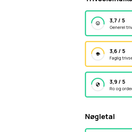
3,7 / 5
Generel tri
3,6 / 5
Faglig trivs
3,9 / 5
Ro og orde
Nøgletal