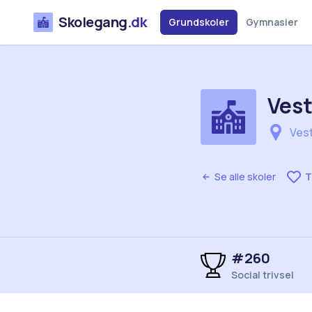
Skolegang
.dk
Grundskoler
Gymnasier
Vest
Vest
Se alle skoler
T
#260
Social trivsel