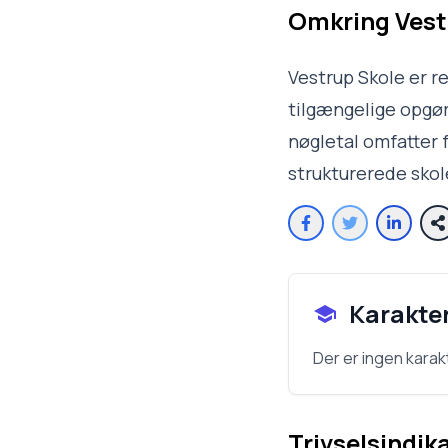
Omkring
Vest
Vestrup Skole er r
tilgængelige opgøre
nøgletal omfatter f
strukturerede sko
Karakte
Der er ingen karak
Trivselsindik