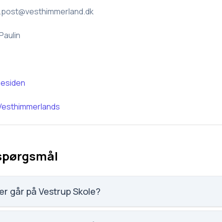
.post@vesthimmerland.dk
Paulin
esiden
Vesthimmerlands
 spørgsmål
r går på Vestrup Skole?
 elever, hvilket gør den til nummer 2041 ud af 3143 skoler.