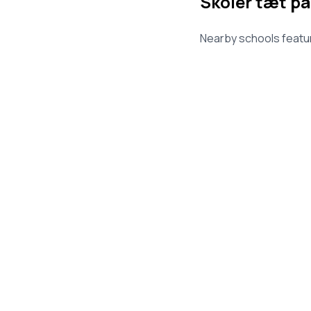
Skoler tæt på
Nearby schools featur