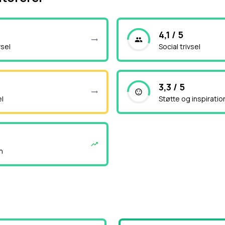
4,1 / 5
vsel
Social trivsel
3,3 / 5
el
Støtte og inspiratio
n