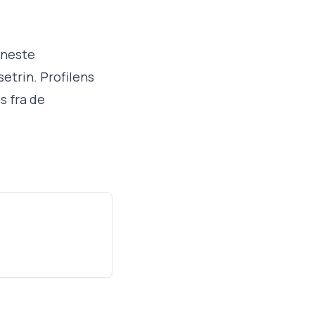
eneste
setrin. Profilens
s fra de