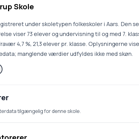
rup Skole
egistreret under skoletypen folkeskoler i Aars. Den s
lse viser 73 elever og undervisning til og med 7. klas
ravær 4,7 %, 21,3 elever pr. klasse. Oplysningerne vise
ledata; manglende værdier udfyldes ikke med skøn.
rer
terdata tilgængelig for denne skole.
atorerer