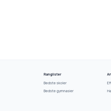
skolegang.dk
1 AF 5
Hvad leder du efter?
Vi bruger dit valg til at stille de rigtige spørgsmål.
Ranglister
An
Bedste skoler
Ef
Grundskole
Bedste gymnasier
Hø
Efterskole