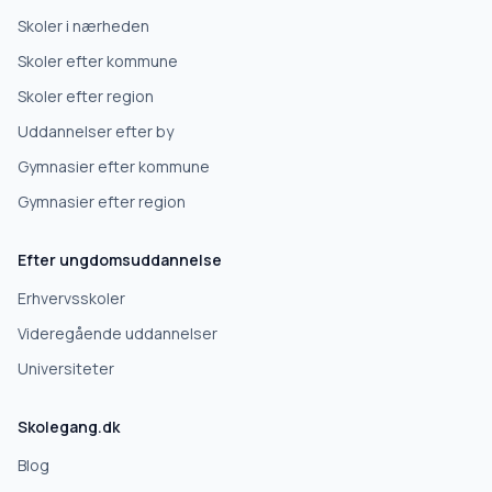
Erhvervsuddannelse
Skoler i nærheden
Skoler efter kommune
Højskole
Skoler efter region
Uddannelser efter by
Videregående uddannelse
Gymnasier efter kommune
Gymnasier efter region
Næste
Efter ungdomsuddannelse
Deles kun med skoler, der matcher det, du søger.
Erhvervsskoler
Nej tak
Videregående uddannelser
Universiteter
Skolegang.dk
Blog