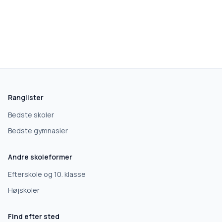
skolegang.dk
1 AF 5
Hvad leder du efter?
Vi bruger dit valg til at stille de rigtige spørgsmål.
Ranglister
Grundskole
Bedste skoler
Bedste gymnasier
Efterskole
Andre skoleformer
10. klasse
Efterskole og 10. klasse
Højskoler
Gymnasium
Find efter sted