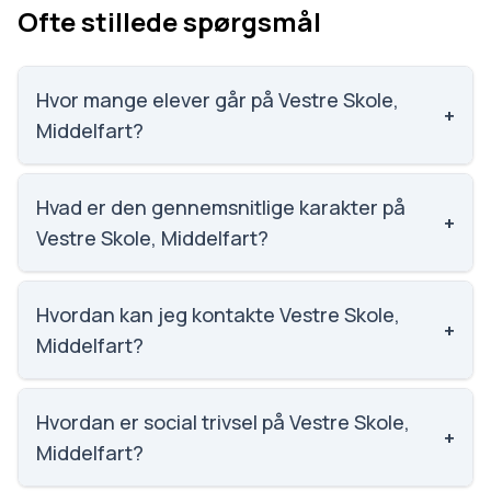
Ofte stillede spørgsmål
Hvor mange elever går på Vestre Skole,
+
Middelfart?
Vestre Skole, Middelfart har 243 elever, hvilket gør
den til nummer 1059 ud af 3143 skoler.
Hvad er den gennemsnitlige karakter på
+
Vestre Skole, Middelfart?
Karaktergennemsnittet på Vestre Skole, Middelfart
er 5.4, nummer 1463 ud af 3143 skoler.
Hvordan kan jeg kontakte Vestre Skole,
+
Middelfart?
Email: vestreskole@middelfart.dk. Telefon: 8888
5700. Adresse: Vestre Skole Søndergade 41, 5500
Hvordan er social trivsel på Vestre Skole,
+
Middelfart. Skoleleder: Klaus Andreasen.
Middelfart?