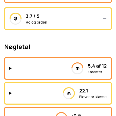
3,7 / 5
Ro og orden
Nøgletal
5.4 af 12
Karakter
22.1
Elever pr. klasse
-0.6