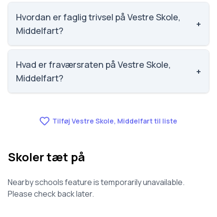
Social trivsel på Vestre Skole, Middelfart er 3.8 ud af
5, nummer 1261 ud af 3143 skoler. Scoren er baseret
Hvordan er faglig trivsel på Vestre Skole,
+
på elevernes egne besvarelser.
Middelfart?
Faglig trivsel på Vestre Skole, Middelfart er 3.5 ud af
5, nummer 1094 ud af 3143 skoler. Scoren er baseret
Hvad er fraværsraten på Vestre Skole,
+
på elevernes egne besvarelser.
Middelfart?
Fraværet på Vestre Skole, Middelfart er 8.3, nummer
960 ud af 3143 skoler.
Tilføj Vestre Skole, Middelfart til liste
Skoler tæt på
Nearby schools feature is temporarily unavailable.
Please check back later.