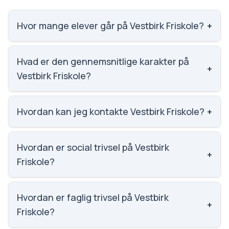
Hvor mange elever går på Vestbirk Friskole?
+
Vestbirk Friskole har 79 elever, hvilket gør den til
nummer 1990 ud af 3143 skoler.
Hvad er den gennemsnitlige karakter på
+
Vestbirk Friskole?
Vi har ikke data om karaktergennemsnittet for
Vestbirk Friskole.
Hvordan kan jeg kontakte Vestbirk Friskole?
+
Email: info@vestbirk-friskole.dk. Telefon: 7578 1770.
Adresse: Vestbirk Friskole Søvejen 4, Vestbirk, 8752
Hvordan er social trivsel på Vestbirk
+
Østbirk. Skoleleder: Karsten Have Berger.
Friskole?
Vi har ikke data om social trivsel for Vestbirk Friskole.
Hvordan er faglig trivsel på Vestbirk
+
Friskole?