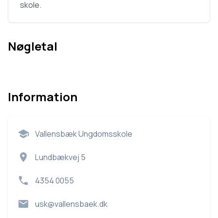
skole.
Nøgletal
Information
Vallensbæk Ungdomsskole
Lundbækvej 5
4354 0055
usk@vallensbaek.dk