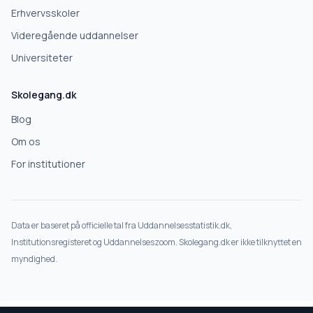
Erhvervsskoler
Videregående uddannelser
Universiteter
Skolegang.dk
Blog
Om os
For institutioner
Data er baseret på officielle tal fra Uddannelsesstatistik.dk,
Institutionsregisteret og Uddannelseszoom. Skolegang.dk er ikke tilknyttet en
myndighed.