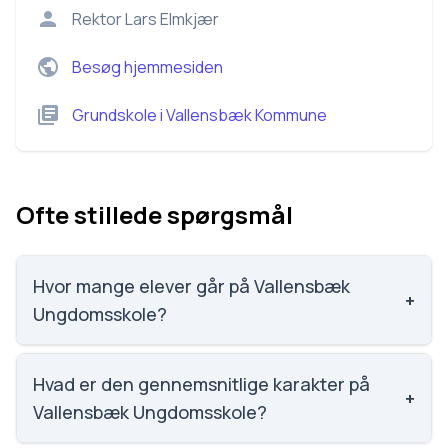
Rektor
Lars Elmkjær
Besøg hjemmesiden
Grundskole
i
Vallensbæk Kommune
Ofte stillede spørgsmål
Hvor mange elever går på Vallensbæk
+
Ungdomsskole?
Vi har ikke data om elevtallet på Vallensbæk
Ungdomsskole.
Hvad er den gennemsnitlige karakter på
+
Vallensbæk Ungdomsskole?