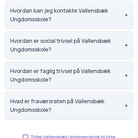
Vi har ikke data om karaktergennemsnittet for
Vallensbæk Ungdomsskole.
Hvordan kan jeg kontakte Vallensbæk
+
Ungdomsskole?
Email: usk@vallensbaek.dk. Telefon: 4354 0055.
Adresse: Lundbækvej 5. Skoleleder: Lars Elmkjær.
Hvordan er social trivsel på Vallensbæk
+
Ungdomsskole?
Vi har ikke data om social trivsel for Vallensbæk
Ungdomsskole.
Hvordan er faglig trivsel på Vallensbæk
+
Ungdomsskole?
Vi har ikke data om faglig trivsel for Vallensbæk
Ungdomsskole.
Hvad er fraværsraten på Vallensbæk
+
Ungdomsskole?
Vi har ikke data om fravær for Vallensbæk
Ungdomsskole.
Tilføj Vallensbæk Ungdomsskole til liste