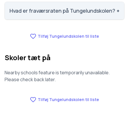
Faglig trivsel på Tungelundskolen er 3.5 ud af 5,
nummer 1085 ud af 3143 skoler. Scoren er baseret
Hvad er fraværsraten på Tungelundskolen?
+
på elevernes egne besvarelser.
Fraværet på Tungelundskolen er 8.6, nummer 1032
ud af 3143 skoler.
Tilføj Tungelundskolen til liste
Skoler tæt på
Nearby schools feature is temporarily unavailable.
Please check back later.
Tilføj Tungelundskolen til liste