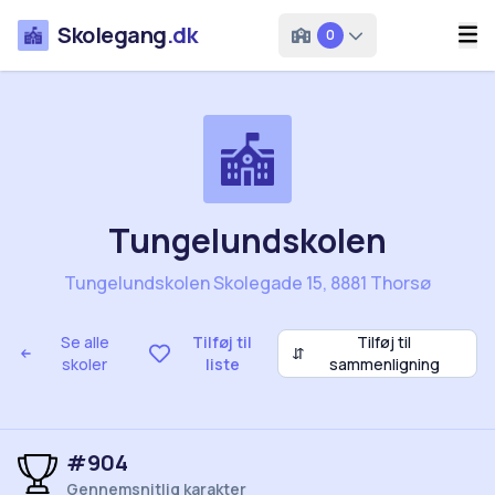
Skolegang
.dk
0
Tungelundskolen
Tungelundskolen Skolegade 15, 8881 Thorsø
Se alle
Tilføj til
Tilføj til
⇵
skoler
liste
sammenligning
#904
Gennemsnitlig karakter