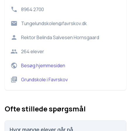
8964 2700
Tungelundskolen@favrskov.dk
Rektor
Belinda Salvesen Hornsgaard
264
elever
Besøg hjemmesiden
Grundskole
i
Favrskov
Ofte stillede spørgsmål
Hvor mange elever går på