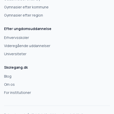
Videregående uddannelse
Gymnasier efter kommune
Gymnasier efter region
Næste
Efter ungdomsuddannelse
Deles kun med skoler, der matcher det, du søger.
Erhvervsskoler
Nej tak
Videregående uddannelser
Universiteter
Skolegang.dk
Blog
Om os
For institutioner