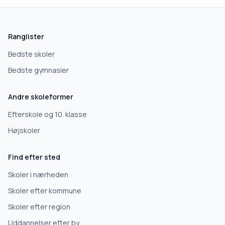
Hvad leder du efter?
Vi bruger dit valg til at stille de rigtige spørgsmål.
Ranglister
Grundskole
Bedste skoler
Bedste gymnasier
Efterskole
Andre skoleformer
10. klasse
Efterskole og 10. klasse
Højskoler
Gymnasium
Find efter sted
Erhvervsuddannelse
Skoler i nærheden
Skoler efter kommune
Højskole
Skoler efter region
Uddannelser efter by