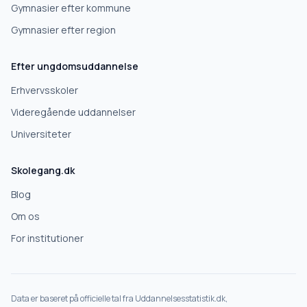
Gymnasier efter kommune
Gymnasier efter region
Næste
Efter ungdomsuddannelse
Deles kun med skoler, der matcher det, du søger.
Erhvervsskoler
Nej tak
Videregående uddannelser
Universiteter
Skolegang.dk
Blog
Om os
For institutioner
Data er baseret på officielle tal fra Uddannelsesstatistik.dk,