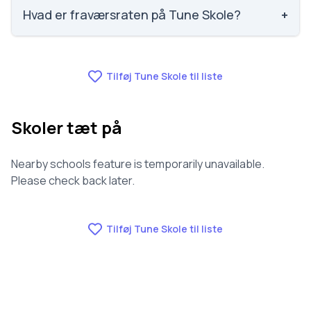
1084 ud af 3143 skoler. Scoren er baseret på
Hvad er fraværsraten på Tune Skole?
+
elevernes egne besvarelser.
Fraværet på Tune Skole er 8, nummer 848 ud af 3143
skoler.
Tilføj Tune Skole til liste
Skoler tæt på
Nearby schools feature is temporarily unavailable.
Please check back later.
Tilføj Tune Skole til liste