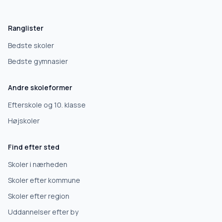
Hvad leder du efter?
Vi bruger dit valg til at stille de rigtige spørgsmål.
Ranglister
Grundskole
Bedste skoler
Bedste gymnasier
Efterskole
Andre skoleformer
10. klasse
Efterskole og 10. klasse
Højskoler
Gymnasium
Find efter sted
Erhvervsuddannelse
Skoler i nærheden
Skoler efter kommune
Højskole
Skoler efter region
Uddannelser efter by
Videregående uddannelse