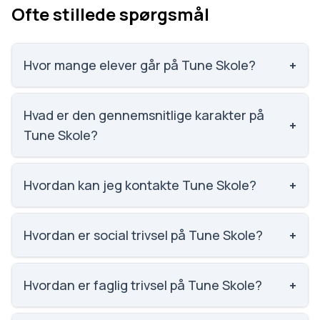
Ofte stillede spørgsmål
Hvor mange elever går på Tune Skole?
+
Tune Skole har 658 elever, hvilket gør den til nummer
253 ud af 3143 skoler.
Hvad er den gennemsnitlige karakter på
+
Tune Skole?
Karaktergennemsnittet på Tune Skole er 6.1,
nummer 1378 ud af 3143 skoler.
Hvordan kan jeg kontakte Tune Skole?
+
Email: tuneskole@greve.dk. Telefon: 4397 3250.
Adresse: Tune Skole Skolegade 10, Tune, 4030
Hvordan er social trivsel på Tune Skole?
+
Tune. Skoleleder: Vibeke Irene Havre.
Social trivsel på Tune Skole er 3.8 ud af 5, nummer
1246 ud af 3143 skoler. Scoren er baseret på
Hvordan er faglig trivsel på Tune Skole?
+
elevernes egne besvarelser.
Faglig trivsel på Tune Skole er 3.5 ud af 5, nummer