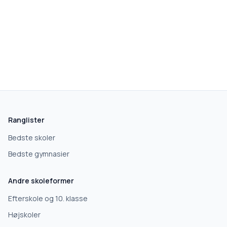
skolegang.dk
1 AF 5
Hvad leder du efter?
Vi bruger dit valg til at stille de rigtige spørgsmål.
Ranglister
Grundskole
Bedste skoler
Bedste gymnasier
Efterskole
Andre skoleformer
10. klasse
Efterskole og 10. klasse
Højskoler
Gymnasium