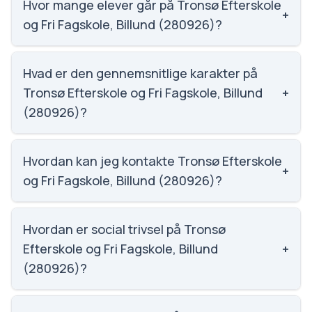
Hvor mange elever går på Tronsø Efterskole
+
og Fri Fagskole, Billund (280926)?
Tronsø Efterskole og Fri Fagskole, Billund (280926)
har 57 elever, hvilket gør den til nummer 2164 ud af
Hvad er den gennemsnitlige karakter på
3143 skoler.
Tronsø Efterskole og Fri Fagskole, Billund
+
(280926)?
Karaktergennemsnittet på Tronsø Efterskole og Fri
Fagskole, Billund (280926) er 7.2, nummer 832 ud af
Hvordan kan jeg kontakte Tronsø Efterskole
+
3143 skoler.
og Fri Fagskole, Billund (280926)?
Email: mail@tronsoeskolen.dk. Telefon: 7532 0722.
Adresse: Tronsø Parkvej 40. Skoleleder: Rune René
Hvordan er social trivsel på Tronsø
Madsen.
Efterskole og Fri Fagskole, Billund
+
(280926)?
Vi har ikke data om social trivsel for Tronsø