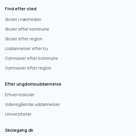
Find efter sted
Erhvervsuddannelse
Skoler i nærheden
Skoler efter kommune
Højskole
Skoler efter region
Uddannelser efter by
Videregående uddannelse
Gymnasier efter kommune
Gymnasier efter region
Næste
Efter ungdomsuddannelse
Deles kun med skoler, der matcher det, du søger.
Erhvervsskoler
Nej tak
Videregående uddannelser
Universiteter
Skolegang.dk