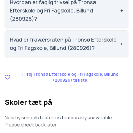
Efterskole og Fri Fagskole, Billund (280926).
Hvordan er faglig trivsel på Tronsø
Efterskole og Fri Fagskole, Billund
+
(280926)?
Vi har ikke data om faglig trivsel for Tronsø
Efterskole og Fri Fagskole, Billund (280926).
Hvad er fraværsraten på Tronsø Efterskole
+
og Fri Fagskole, Billund (280926)?
Vi har ikke data om fravær for Tronsø Efterskole og
Fri Fagskole, Billund (280926).
Tilføj Tronsø Efterskole og Fri Fagskole, Billund
(280926) til liste
Skoler tæt på
Nearby schools feature is temporarily unavailable.
Please check back later.