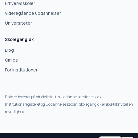
Erhvervsskoler
Videregående uddannelser
Universiteter
Skolegang.dk
Blog
Om os
For institutioner
Data er baseret på officielle tal fra Uddannelsesstatistik.dk,
Institutionsregisteret og Uddannelseszoom. Skolegang.dk er ikke tilknyttet en
myndighed.