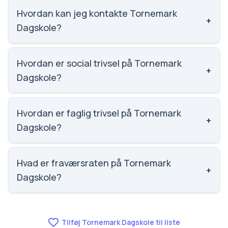
Tornemark Dagskole.
Hvordan kan jeg kontakte Tornemark
+
Dagskole?
Email: kontor@tornemarkdagskole.dk. Telefon:
5545 6011. Adresse: Hovedgaden 40. Skoleleder:
Hvordan er social trivsel på Tornemark
+
Kim Lyngemark.
Dagskole?
Social trivsel på Tornemark Dagskole er 3.5 ud af 5,
nummer 1506 ud af 3143 skoler. Scoren er baseret
Hvordan er faglig trivsel på Tornemark
+
på elevernes egne besvarelser.
Dagskole?
Faglig trivsel på Tornemark Dagskole er 2.9 ud af 5,
nummer 1529 ud af 3143 skoler. Scoren er baseret
Hvad er fraværsraten på Tornemark
+
på elevernes egne besvarelser.
Dagskole?
Vi har ikke data om fravær for Tornemark Dagskole.
Tilføj Tornemark Dagskole til liste