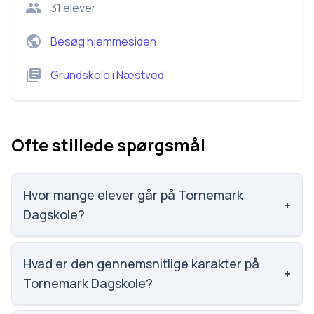
31
elever
Besøg hjemmesiden
Grundskole
i
Næstved
Ofte stillede spørgsmål
Hvor mange elever går på Tornemark
+
Dagskole?
Tornemark Dagskole har 31 elever, hvilket gør den til
nummer 2368 ud af 3143 skoler.
Hvad er den gennemsnitlige karakter på
+
Tornemark Dagskole?
Vi har ikke data om karaktergennemsnittet for