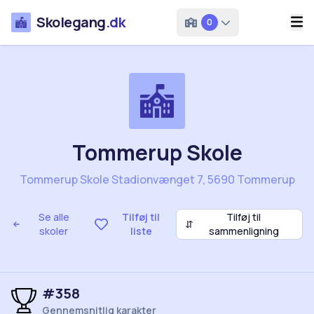
Skolegang
.dk
0
Tommerup Skole
Tommerup Skole Stadionvænget 7, 5690 Tommerup
Se alle
Tilføj til
Tilføj til
⇵
skoler
liste
sammenligning
#358
Gennemsnitlig karakter