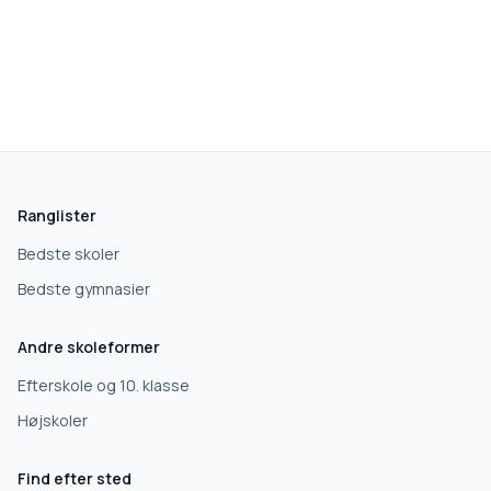
skolegang.dk
1 AF 5
Hvad leder du efter?
Vi bruger dit valg til at stille de rigtige spørgsmål.
Ranglister
Grundskole
Bedste skoler
Bedste gymnasier
Efterskole
Andre skoleformer
10. klasse
Efterskole og 10. klasse
Højskoler
Gymnasium
Find efter sted