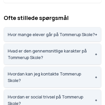
Ofte stillede spørgsmål
Hvor mange elever går på Tommerup Skole?
+
Tommerup Skole har 333 elever, hvilket gør den til
nummer 867 ud af 3143 skoler.
Hvad er den gennemsnitlige karakter på
+
Tommerup Skole?
Karaktergennemsnittet på Tommerup Skole er 8,
nummer 358 ud af 3143 skoler.
Hvordan kan jeg kontakte Tommerup
+
Skole?
Email: tommerupskole@assens.dk. Telefon: 6474
6525. Adresse: Tommerup Skole Stadionvænget 7,
Hvordan er social trivsel på Tommerup
+
5690 Tommerup. Skoleleder: Kirsten Møller.
Skole?