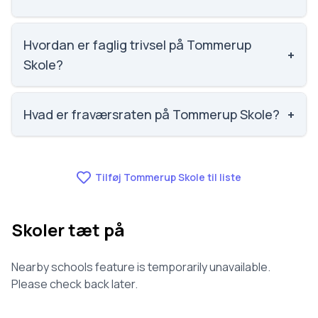
Social trivsel på Tommerup Skole er 3.9 ud af 5,
nummer 926 ud af 3143 skoler. Scoren er baseret på
Hvordan er faglig trivsel på Tommerup
+
elevernes egne besvarelser.
Skole?
Faglig trivsel på Tommerup Skole er 3.5 ud af 5,
nummer 1078 ud af 3143 skoler. Scoren er baseret
Hvad er fraværsraten på Tommerup Skole?
+
på elevernes egne besvarelser.
Fraværet på Tommerup Skole er 9.6, nummer 1203
ud af 3143 skoler.
Tilføj Tommerup Skole til liste
Skoler tæt på
Nearby schools feature is temporarily unavailable.
Please check back later.