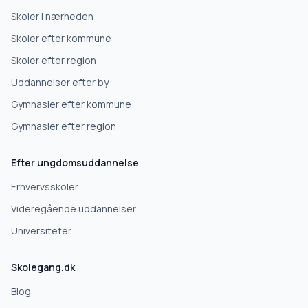
Erhvervsuddannelse
Skoler i nærheden
Skoler efter kommune
Højskole
Skoler efter region
Uddannelser efter by
Videregående uddannelse
Gymnasier efter kommune
Gymnasier efter region
Næste
Efter ungdomsuddannelse
Deles kun med skoler, der matcher det, du søger.
Erhvervsskoler
Nej tak
Videregående uddannelser
Universiteter
Skolegang.dk
Blog