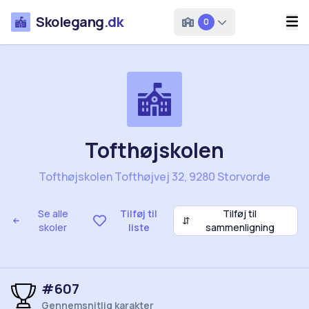
Skolegang
.dk
0
Tofthøjskolen
Tofthøjskolen Tofthøjvej 32, 9280 Storvorde
Se alle
Tilføj til
Tilføj til
⇵
skoler
liste
sammenligning
#607
Gennemsnitlig karakter