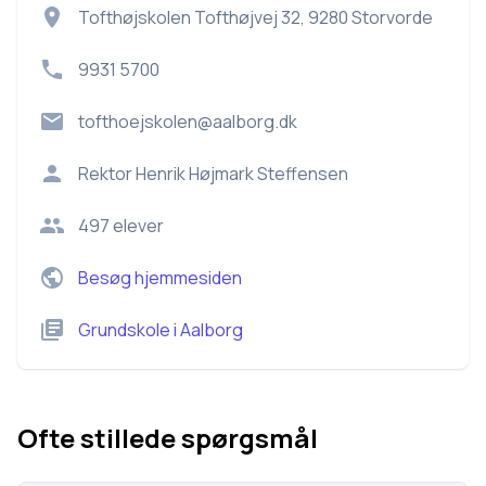
Tofthøjskolen Tofthøjvej 32, 9280 Storvorde
9931 5700
tofthoejskolen@aalborg.dk
Rektor
Henrik Højmark Steffensen
497
elever
Besøg hjemmesiden
Grundskole
i
Aalborg
Ofte stillede spørgsmål