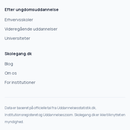
Næste
Efter ungdomsuddannelse
Deles kun med skoler, der matcher det, du søger.
Erhvervsskoler
Nej tak
Videregående uddannelser
Universiteter
Skolegang.dk
Blog
Om os
For institutioner
Data er baseret på officielle tal fra Uddannelsesstatistik.dk,
Institutionsregisteret og Uddannelseszoom. Skolegang.dk er ikke tilknyttet en
myndighed.