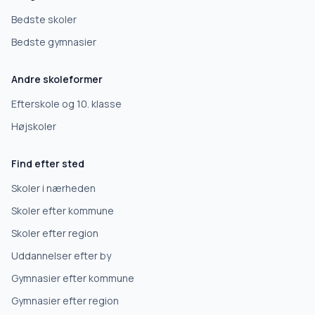
Grundskole
Bedste skoler
Bedste gymnasier
Efterskole
Andre skoleformer
10. klasse
Efterskole og 10. klasse
Højskoler
Gymnasium
Find efter sted
Erhvervsuddannelse
Skoler i nærheden
Skoler efter kommune
Højskole
Skoler efter region
Uddannelser efter by
Videregående uddannelse
Gymnasier efter kommune
Gymnasier efter region