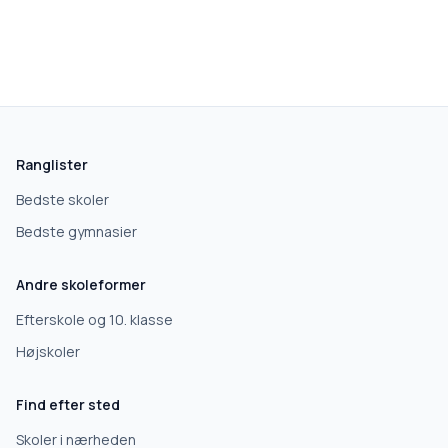
skolegang.dk
1 AF 5
Hvad leder du efter?
Vi bruger dit valg til at stille de rigtige spørgsmål.
Ranglister
Grundskole
Bedste skoler
Bedste gymnasier
Efterskole
Andre skoleformer
10. klasse
Efterskole og 10. klasse
Højskoler
Gymnasium
Find efter sted
Erhvervsuddannelse
Skoler i nærheden