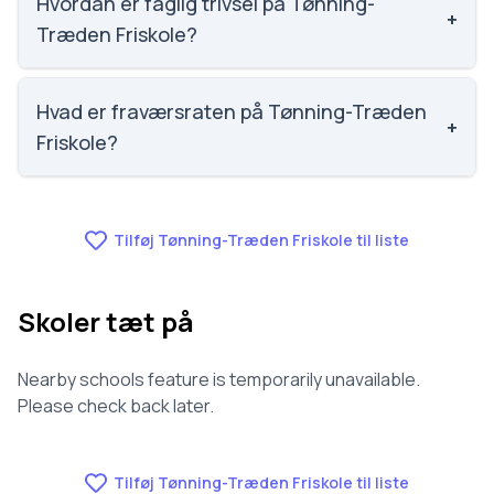
Hvordan er faglig trivsel på Tønning-
+
Træden Friskole?
Vi har ikke data om faglig trivsel for Tønning-Træden
Friskole.
Hvad er fraværsraten på Tønning-Træden
+
Friskole?
Vi har ikke data om fravær for Tønning-Træden
Friskole.
Tilføj Tønning-Træden Friskole til liste
Skoler tæt på
Nearby schools feature is temporarily unavailable.
Please check back later.
Tilføj Tønning-Træden Friskole til liste