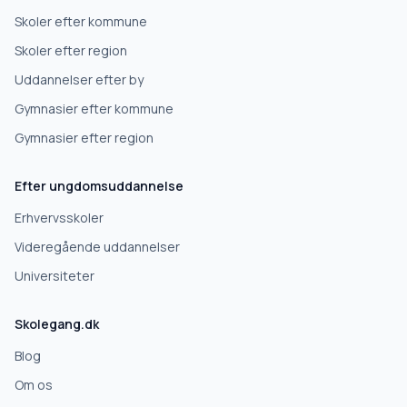
Skoler efter kommune
Højskole
Skoler efter region
Uddannelser efter by
Videregående uddannelse
Gymnasier efter kommune
Gymnasier efter region
Næste
Efter ungdomsuddannelse
Deles kun med skoler, der matcher det, du søger.
Erhvervsskoler
Nej tak
Videregående uddannelser
Universiteter
Skolegang.dk
Blog
Om os