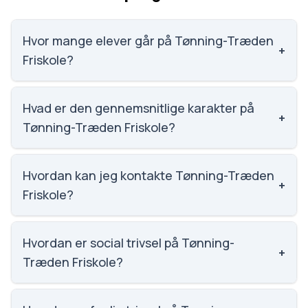
Hvor mange elever går på Tønning-Træden
+
Friskole?
Tønning-Træden Friskole har 172 elever, hvilket gør
den til nummer 1364 ud af 3143 skoler.
Hvad er den gennemsnitlige karakter på
+
Tønning-Træden Friskole?
Karaktergennemsnittet på Tønning-Træden
Friskole er 8, nummer 361 ud af 3143 skoler.
Hvordan kan jeg kontakte Tønning-Træden
+
Friskole?
Email: kontor@ttfriskole.dk. Telefon: 7575 2737.
Adresse: Tønning-Træden Friskole Skolebakken 24,
Hvordan er social trivsel på Tønning-
+
8740 Brædstrup. Skoleleder: Thomas Kilsmark.
Træden Friskole?
Vi har ikke data om social trivsel for Tønning-Træden
Friskole.