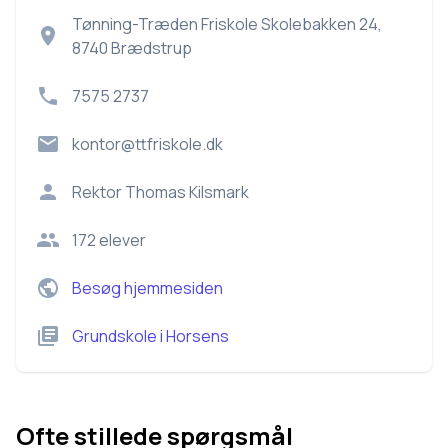
Tønning-Træden Friskole Skolebakken 24,
8740 Brædstrup
7575 2737
kontor@ttfriskole.dk
Rektor
Thomas Kilsmark
172
elever
Besøg hjemmesiden
Grundskole
i
Horsens
Ofte stillede spørgsmål