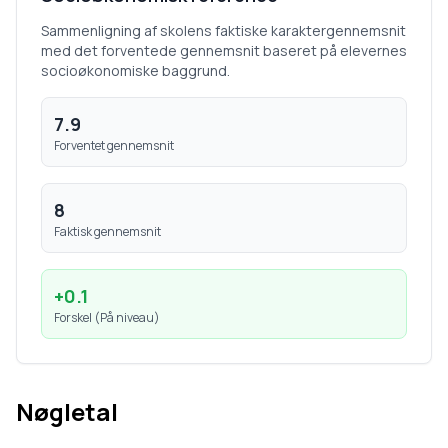
Sammenligning af skolens faktiske karaktergennemsnit
med det forventede gennemsnit baseret på elevernes
socioøkonomiske baggrund.
7.9
Forventet gennemsnit
8
Faktisk gennemsnit
+
0.1
Forskel (
På niveau
)
Nøgletal