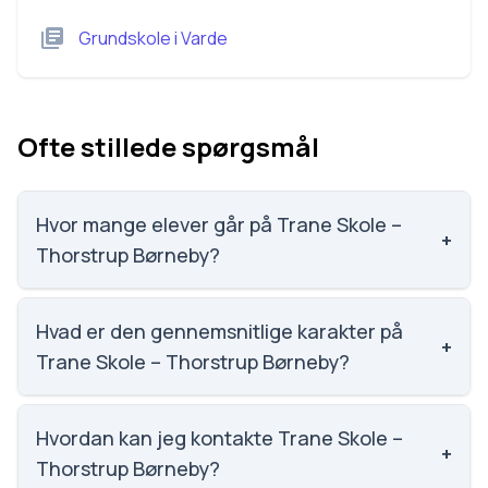
Grundskole
i
Varde
Ofte stillede spørgsmål
Hvor mange elever går på Trane Skole –
+
Thorstrup Børneby?
Trane Skole – Thorstrup Børneby har 83 elever,
hvilket gør den til nummer 1967 ud af 3143 skoler.
Hvad er den gennemsnitlige karakter på
+
Trane Skole – Thorstrup Børneby?
Vi har ikke data om karaktergennemsnittet for Trane
Skole – Thorstrup Børneby.
Hvordan kan jeg kontakte Trane Skole –
+
Thorstrup Børneby?