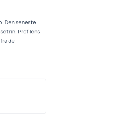
ro. Den seneste
setrin. Profilens
 fra de