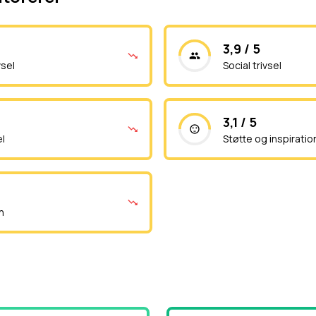
3,9 / 5
vsel
Social trivsel
3,1 / 5
el
Støtte og inspiratio
n