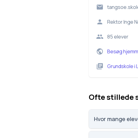
tangsoe.skol
Rektor
Inge N
85
elever
Besøg hjemm
Grundskole
i
Ofte stillede
Hvor mange elev
Tangsø skole har 85 