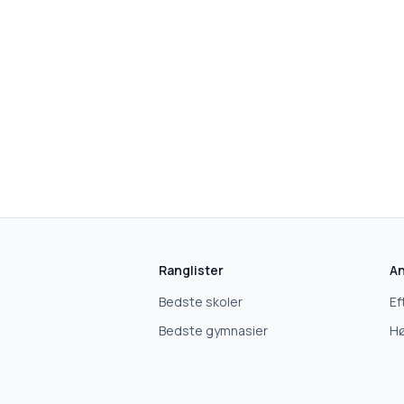
skolegang.dk
1 AF 5
Hvad leder du efter?
Vi bruger dit valg til at stille de rigtige spørgsmål.
Ranglister
An
Bedste skoler
Ef
Grundskole
Bedste gymnasier
Hø
Efterskole