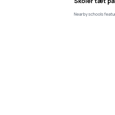
Skoler tæt på
Nearby schools featur