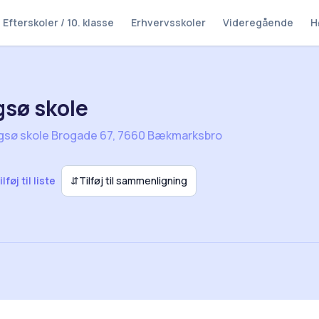
Efterskoler / 10. klasse
Erhvervsskoler
Videregående
H
sø skole
gsø skole Brogade 67, 7660 Bækmarksbro
ilføj til liste
⇵
Tilføj til sammenligning