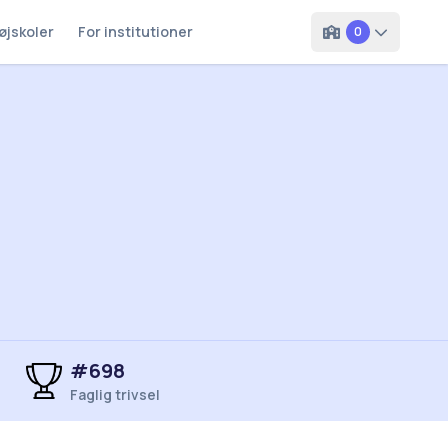
øjskoler
For institutioner
0
#698
Faglig trivsel