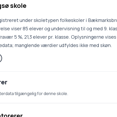
sø skole
gistreret under skoletypen folkeskoler i Bækmarksb
lse viser 85 elever og undervisning til og med 9. klas
ravær 5 %, 21,3 elever pr. klasse. Oplysningerne vises
ledata; manglende værdier udfyldes ikke med skøn.
rer
terdata tilgængelig for denne skole.
atorerer