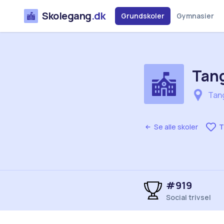
Skolegang
.dk
Grundskoler
Gymnasier
Tang
Tan
Se alle skoler
T
#919
Social trivsel