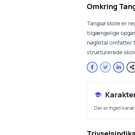
Omkring
Tang
Tangsø skole er re
tilgængelige opgøre
nøgletal omfatter f
strukturerede sko
Karakte
Der er ingen karak
Trivselsindik