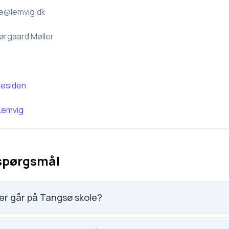
e@lemvig.dk
ørgaard Møller
esiden
Lemvig
 spørgsmål
er går på Tangsø skole?
elever, hvilket gør den til nummer 1943 ud af 3143 skoler.