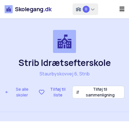
Skolegang
.dk
0
Strib Idrætsefterskole
Staurbyskovvej 6, Strib
Se alle
Tilføj til
Tilføj til
⇵
skoler
liste
sammenligning