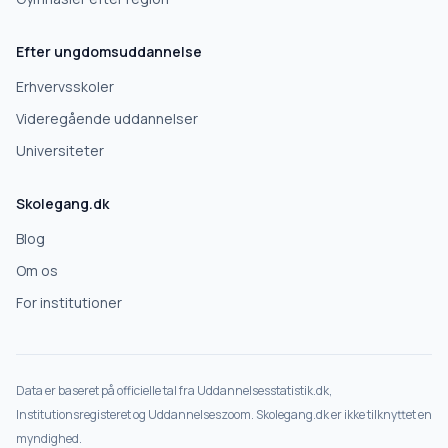
Efter ungdomsuddannelse
Erhvervsskoler
Videregående uddannelser
Universiteter
Skolegang.dk
Blog
Om os
For institutioner
Data er baseret på officielle tal fra Uddannelsesstatistik.dk,
Institutionsregisteret og Uddannelseszoom. Skolegang.dk er ikke tilknyttet en
myndighed.