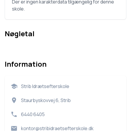
Der er ingen karakterdata tilgængelig for denne
skole.
Nøgletal
Information
Strib Idrætsefterskole
Staurbyskovvej 6, Strib
6440 6405
kontor@stribidraetsefterskole.dk