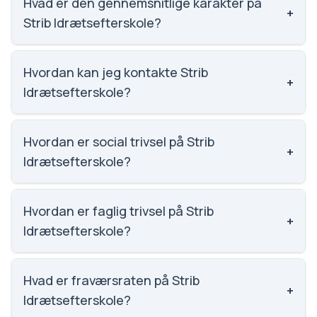
til nummer 1613 ud af 3143 skoler.
Hvad er den gennemsnitlige karakter på
+
Strib Idrætsefterskole?
Vi har ikke data om karaktergennemsnittet for Strib
Idrætsefterskole.
Hvordan kan jeg kontakte Strib
+
Idrætsefterskole?
Email: kontor@stribidraetsefterskole.dk. Telefon:
6440 6405. Adresse: Staurbyskovvej 6, Strib.
Hvordan er social trivsel på Strib
+
Skoleleder: Charlotte Iversholt Toft.
Idrætsefterskole?
Vi har ikke data om social trivsel for Strib
Idrætsefterskole.
Hvordan er faglig trivsel på Strib
+
Idrætsefterskole?
Vi har ikke data om faglig trivsel for Strib
Idrætsefterskole.
Hvad er fraværsraten på Strib
+
Idrætsefterskole?