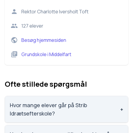
Rektor
Charlotte Iversholt Toft
127
elever
Besøg hjemmesiden
Grundskole
i
Middelfart
Ofte stillede spørgsmål
Hvor mange elever går på Strib
+
Idrætsefterskole?
Strib Idrætsefterskole har 127 elever, hvilket gør den