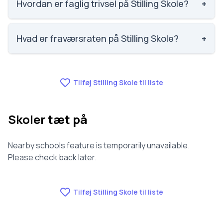
520 ud af 3143 skoler. Scoren er baseret på
Hvordan er faglig trivsel på Stilling Skole?
+
elevernes egne besvarelser.
Faglig trivsel på Stilling Skole er 3.6 ud af 5, nummer
671 ud af 3143 skoler. Scoren er baseret på
Hvad er fraværsraten på Stilling Skole?
+
elevernes egne besvarelser.
Fraværet på Stilling Skole er 8.4, nummer 987 ud af
3143 skoler.
Tilføj Stilling Skole til liste
Skoler tæt på
Nearby schools feature is temporarily unavailable.
Please check back later.
Tilføj Stilling Skole til liste