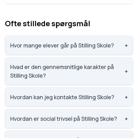
Ofte stillede spørgsmål
Hvor mange elever går på Stilling Skole?
+
Stilling Skole har 587 elever, hvilket gør den til
nummer 353 ud af 3143 skoler.
Hvad er den gennemsnitlige karakter på
+
Stilling Skole?
Karaktergennemsnittet på Stilling Skole er 7.4,
nummer 672 ud af 3143 skoler.
Hvordan kan jeg kontakte Stilling Skole?
+
Email: stilling.skole@skanderborg.dk. Telefon: 8794
2610. Adresse: Stilling Skole Gramvej 10 Stilling, 8660
Hvordan er social trivsel på Stilling Skole?
+
Skanderborg. Skoleleder: Mona Langballe.
Social trivsel på Stilling Skole er 4 ud af 5, nummer