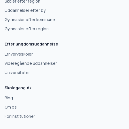
Skoler efter region
Uddannelser efter by
Videregående uddannelse
Gymnasier efter kommune
Gymnasier efter region
Næste
Efter ungdomsuddannelse
Deles kun med skoler, der matcher det, du søger.
Erhvervsskoler
Nej tak
Videregående uddannelser
Universiteter
Skolegang.dk
Blog
Om os
For institutioner