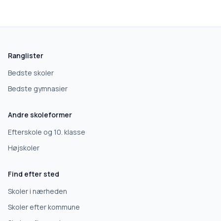
skolegang.dk
1 AF 5
Hvad leder du efter?
Vi bruger dit valg til at stille de rigtige spørgsmål.
Ranglister
Grundskole
Bedste skoler
Bedste gymnasier
Efterskole
Andre skoleformer
10. klasse
Efterskole og 10. klasse
Højskoler
Gymnasium
Find efter sted
Erhvervsuddannelse
Skoler i nærheden
Skoler efter kommune
Højskole