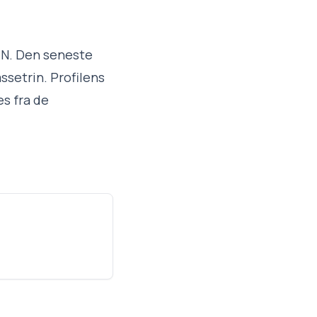
 N. Den seneste
ssetrin. Profilens
es fra de