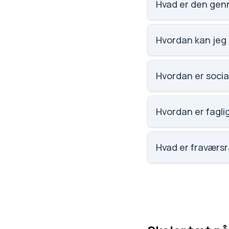
Hvad er den gen
Vi har ikke data om
Hvordan kan jeg
Email: Spurvelunds
Spurvelundsvej 16,
Hvordan er socia
Social trivsel på S
elevernes egne bes
Hvordan er fagli
Faglig trivsel på S
elevernes egne bes
Hvad er fraværs
Fraværet på Spurvel