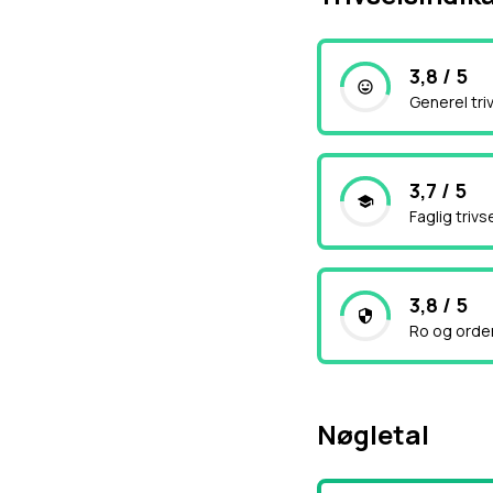
3,8 / 5
Generel tri
3,7 / 5
Faglig trivs
3,8 / 5
Ro og orde
Nøgletal