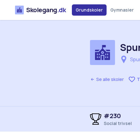
Skolegang
.dk
Grundskoler
Gymnasier
Spu
Spu
Se alle skoler
T
#230
Social trivsel