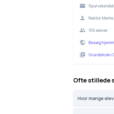
Spurvelunds
Rektor
Mette
155
elever
Besøg hjemm
Grundskole
i
Ofte stillede
Hvor mange elev
Spurvelundskolen ha