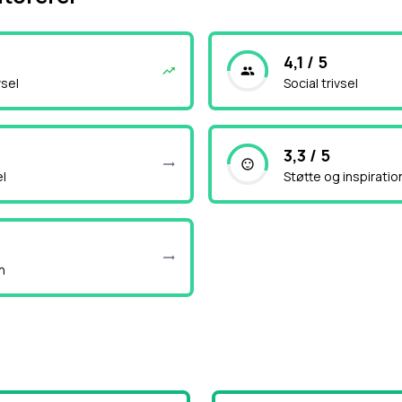
4,1 / 5
vsel
Social trivsel
3,3 / 5
el
Støtte og inspiratio
n