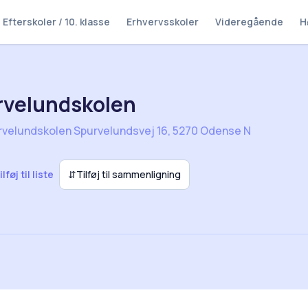
Efterskoler / 10. klasse
Erhvervsskoler
Videregående
H
rvelundskolen
rvelundskolen Spurvelundsvej 16, 5270 Odense N
ilføj til liste
⇵
Tilføj til sammenligning