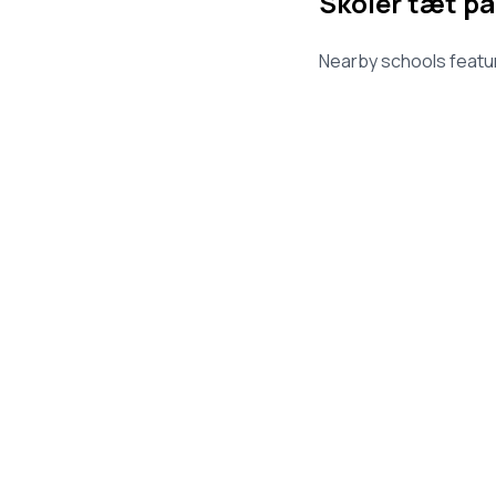
Skoler tæt på
Nearby schools featur