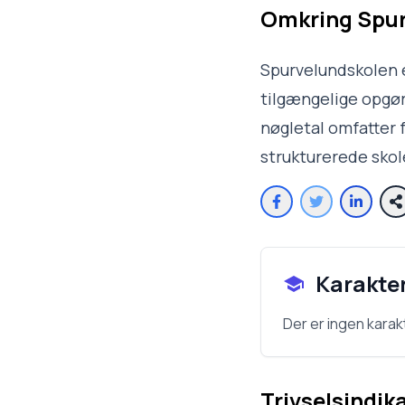
Omkring
Spur
Spurvelundskolen e
tilgængelige opgøre
nøgletal omfatter f
strukturerede sko
Karakte
Der er ingen karak
Trivselsindik