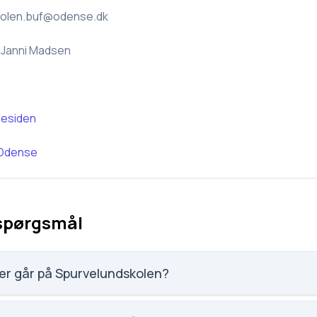
kolen.buf@odense.dk
 Janni Madsen
esiden
Odense
 spørgsmål
er går på Spurvelundskolen?
r 155 elever, hvilket gør den til nummer 1444 ud af 3143 skoler