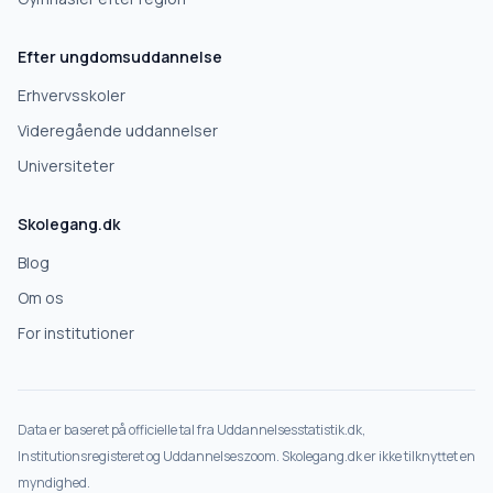
Efter ungdomsuddannelse
Erhvervsskoler
Videregående uddannelser
Universiteter
Skolegang.dk
Blog
Om os
For institutioner
Data er baseret på officielle tal fra Uddannelsesstatistik.dk,
Institutionsregisteret og Uddannelseszoom. Skolegang.dk er ikke tilknyttet en
myndighed.