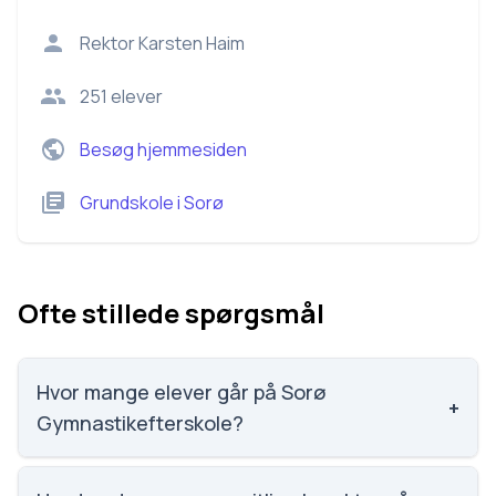
Rektor
Karsten Haim
251
elever
Besøg hjemmesiden
Grundskole
i
Sorø
Ofte stillede spørgsmål
Hvor mange elever går på Sorø
+
Gymnastikefterskole?
Sorø Gymnastikefterskole har 251 elever, hvilket gør