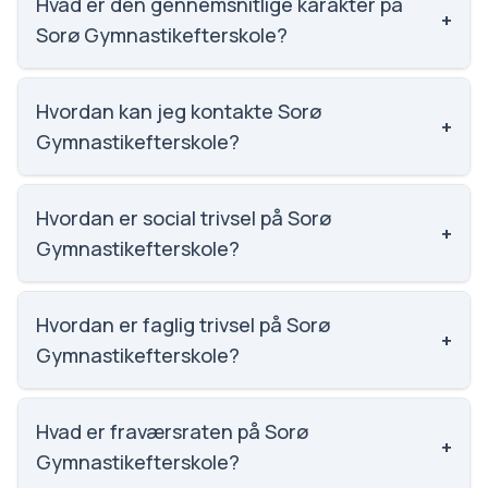
den til nummer 1033 ud af 3143 skoler.
Hvad er den gennemsnitlige karakter på
+
Sorø Gymnastikefterskole?
Vi har ikke data om karaktergennemsnittet for Sorø
Gymnastikefterskole.
Hvordan kan jeg kontakte Sorø
+
Gymnastikefterskole?
Email: kontor@soroefterskole.dk. Telefon: 5783
0034. Adresse: Topshøjvej 50. Skoleleder: Karsten
Hvordan er social trivsel på Sorø
+
Haim.
Gymnastikefterskole?
Vi har ikke data om social trivsel for Sorø
Gymnastikefterskole.
Hvordan er faglig trivsel på Sorø
+
Gymnastikefterskole?
Vi har ikke data om faglig trivsel for Sorø
Gymnastikefterskole.
Hvad er fraværsraten på Sorø
+
Gymnastikefterskole?