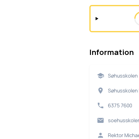
Information
Søhusskolen
Søhusskolen 
6375 7600
soehusskole
Rektor
Micha