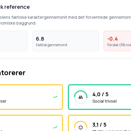
k reference
kolens faktiske karaktergennemsnit med det forventede gennemsni
nomiske baggrund.
6.8
-0.4
Faktisk gennemsnit
Forskel (
På ni
atorerer
4,0 / 5
vsel
Social trivsel
3,1 / 5