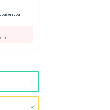
t baseret på
veau
)