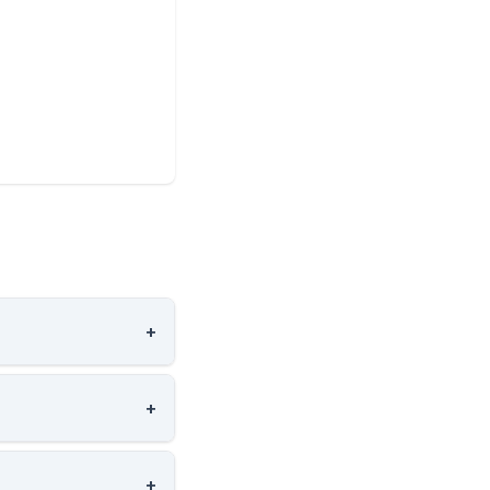
+
+
+