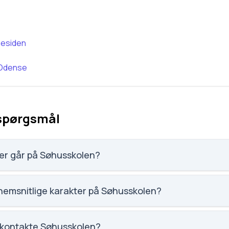
esiden
Odense
 spørgsmål
er går på Søhusskolen?
 elever, hvilket gør den til nummer 918 ud af 3143 skoler.
nemsnitlige karakter på Søhusskolen?
tet på Søhusskolen er 6.8, nummer 1108 ud af 3143 skoler.
 kontakte Søhusskolen?