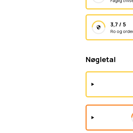
Faglig trivs
3,7 / 5
Ro og orde
Nøgletal