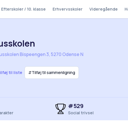
Efterskoler / 10. klasse
Erhvervsskoler
Videregående
H
usskolen
usskolen Bispeengen 3, 5270 Odense N
ilføj til liste
⇵
Tilføj til sammenligning
#529
arakter
Social trivsel