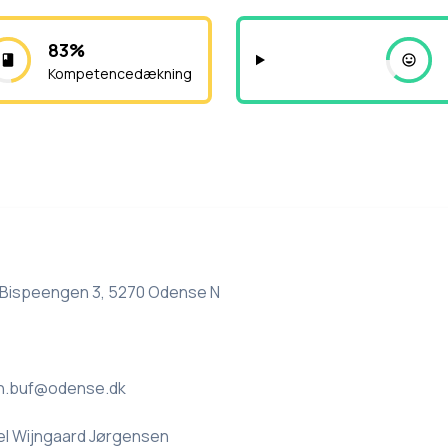
83%
Kompetencedækning
Bispeengen 3, 5270 Odense N
n.buf@odense.dk
el Wijngaard Jørgensen