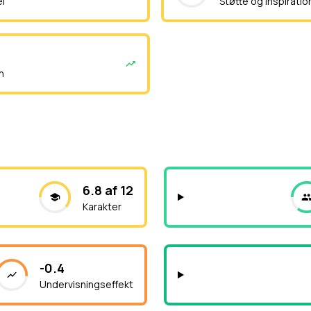
el
Støtte og inspiratio
n
6.8 af 12
Karakter
-0.4
Undervisningseffekt