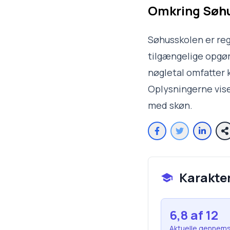
Omkring
Søh
Søhusskolen er reg
tilgængelige opgøre
nøgletal omfatter k
Oplysningerne vise
med skøn.
Karakte
6,8
af 12
Aktuelle gennems