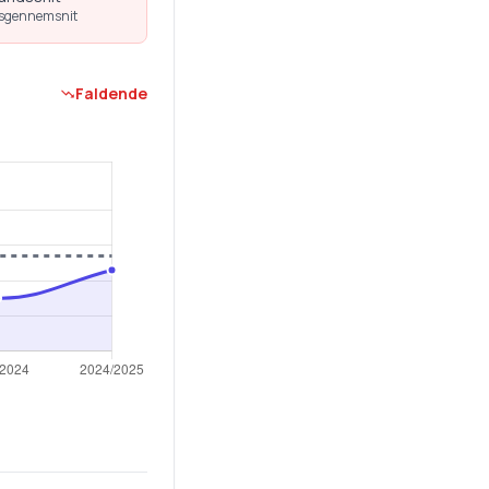
dsgennemsnit
Faldende