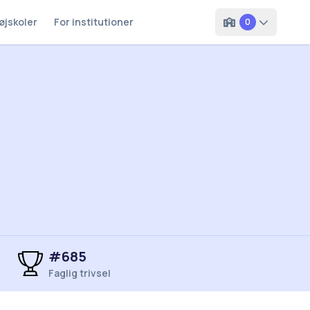
øjskoler
For institutioner
0
#685
Faglig trivsel