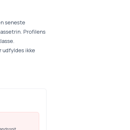
en seneste
assetrin. Profilens
klasse.
 udfyldes ikke
landssnit