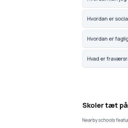
Email: soehusskole
5270 Odense N. Sko
Hvordan er socia
Social trivsel på S
elevernes egne bes
Hvordan er fagli
Faglig trivsel på S
elevernes egne bes
Hvad er fraværs
Fraværet på Søhuss
Skoler tæt på
Nearby schools featur