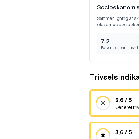
Socioøkonomis
Sammenligning af s
elevernes socioøko
7.2
Forventet gennemsnit
Trivselsindik
3,6 / 5
Generel tri
3,6 / 5