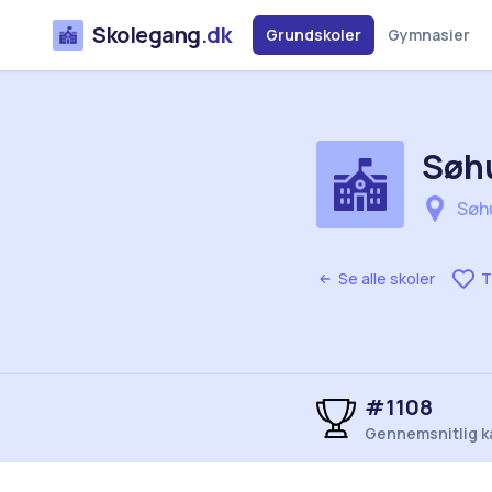
Skolegang
.dk
Grundskoler
Gymnasier
Søh
Søh
Se alle skoler
T
#1108
Gennemsnitlig k