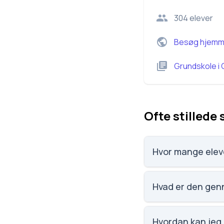
304
elever
Besøg hjemm
Grundskole
i
Ofte stillede
Hvor mange elev
Søhusskolen har 304
Hvad er den gen
Karaktergennemsnit
Hvordan kan jeg