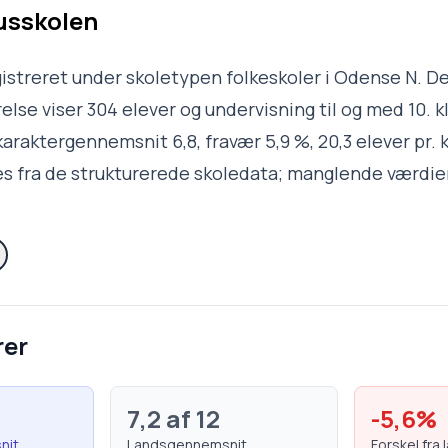
usskolen
istreret under skoletypen folkeskoler i Odense N. D
lse viser 304 elever og undervisning til og med 10. kl
araktergennemsnit 6,8, fravær 5,9 %, 20,3 elever pr. 
s fra de strukturerede skoledata; manglende værdier
rer
7,2
af 12
-5,6
%
nit
Landsgennemsnit
Forskel fra 