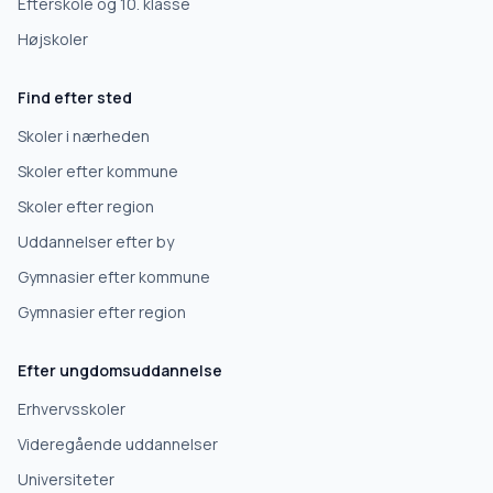
Efterskole og 10. klasse
Højskoler
Gymnasium
Find efter sted
Erhvervsuddannelse
Skoler i nærheden
Skoler efter kommune
Højskole
Skoler efter region
Uddannelser efter by
Videregående uddannelse
Gymnasier efter kommune
Gymnasier efter region
Næste
Efter ungdomsuddannelse
Deles kun med skoler, der matcher det, du søger.
Erhvervsskoler
Nej tak
Videregående uddannelser
Universiteter