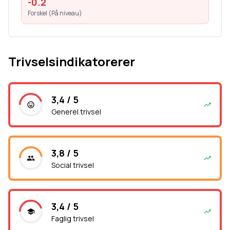
-0.2
Forskel (
På niveau
)
Trivselsindikatorerer
3,4 / 5
Generel trivsel
3,8 / 5
Social trivsel
3,4 / 5
Faglig trivsel