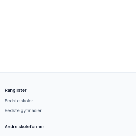
skolegang.dk
1 AF 5
Hvad leder du efter?
Vi bruger dit valg til at stille de rigtige spørgsmål.
Ranglister
Grundskole
Bedste skoler
Bedste gymnasier
Efterskole
Andre skoleformer
10. klasse