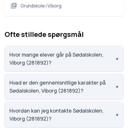
Grundskole
i
Viborg
Ofte stillede spørgsmål
Hvor mange elever går på Sødalskolen,
+
Viborg (281892)?
Sødalskolen, Viborg (281892) har 225 elever, hvilket
gør den til nummer 1110 ud af 3143 skoler.
Hvad er den gennemsnitlige karakter på
+
Sødalskolen, Viborg (281892)?
Karaktergennemsnittet på Sødalskolen, Viborg
(281892) er 7, nummer 979 ud af 3143 skoler.
Hvordan kan jeg kontakte Sødalskolen,
+
Viborg (281892)?