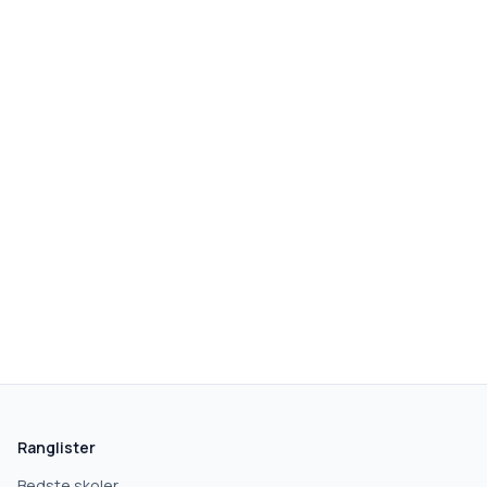
Ranglister
Bedste skoler