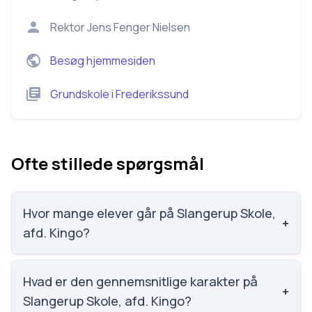
Rektor
Jens Fenger Nielsen
Besøg hjemmesiden
Grundskole
i
Frederikssund
Ofte stillede spørgsmål
Hvor mange elever går på Slangerup Skole,
+
afd. Kingo?
Vi har ikke data om elevtallet på Slangerup Skole,
afd. Kingo.
Hvad er den gennemsnitlige karakter på
+
Slangerup Skole, afd. Kingo?