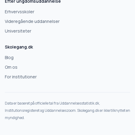
Efter ungdomsuddannelse
Erhvervsskoler
Videregående uddannelser
Universiteter
Skolegang.dk
Blog
Om os
For institutioner
Data er baseret på officielle tal fra Uddannelsesstatistik.dk,
Institutionsregisteret og Uddannelseszoom. Skolegang.dk er ikke tilknyttet en
myndighed.