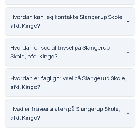
Vi har ikke data om karaktergennemsnittet for
Slangerup Skole, afd. Kingo.
Hvordan kan jeg kontakte Slangerup Skole,
+
afd. Kingo?
Email: slangerupskole@frederikssund.dk. Telefon:
4735 2500. Adresse: Strandstræde 28 A.
Hvordan er social trivsel på Slangerup
+
Skoleleder: Jens Fenger Nielsen.
Skole, afd. Kingo?
Vi har ikke data om social trivsel for Slangerup Skole,
afd. Kingo.
Hvordan er faglig trivsel på Slangerup Skole,
+
afd. Kingo?
Vi har ikke data om faglig trivsel for Slangerup Skole,
afd. Kingo.
Hvad er fraværsraten på Slangerup Skole,
+
afd. Kingo?
Vi har ikke data om fravær for Slangerup Skole, afd.
Kingo.