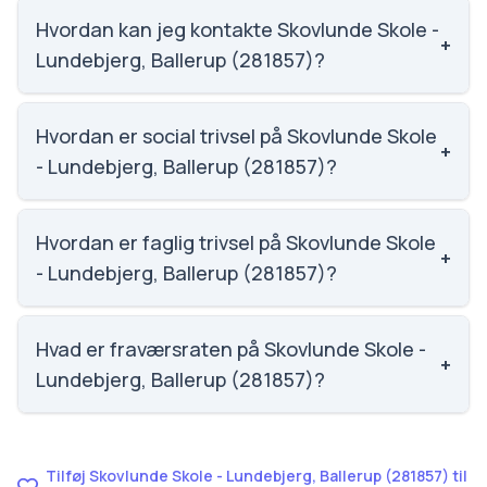
Lundebjerg, Ballerup (281857) er 7.4, nummer 691 ud
Hvordan kan jeg kontakte Skovlunde Skole -
+
af 3143 skoler.
Lundebjerg, Ballerup (281857)?
Email: skovlundeskole@balk.dk. Telefon: 4477 3960.
Adresse: Lundebjerg 72. Skoleleder: Nana
Hvordan er social trivsel på Skovlunde Skole
+
Hirtsgaard Walbum.
- Lundebjerg, Ballerup (281857)?
Social trivsel på Skovlunde Skole - Lundebjerg,
Ballerup (281857) er 3.9 ud af 5, nummer 1014 ud af
Hvordan er faglig trivsel på Skovlunde Skole
+
3143 skoler. Scoren er baseret på elevernes egne
- Lundebjerg, Ballerup (281857)?
besvarelser.
Faglig trivsel på Skovlunde Skole - Lundebjerg,
Ballerup (281857) er 3.7 ud af 5, nummer 388 ud af
Hvad er fraværsraten på Skovlunde Skole -
+
3143 skoler. Scoren er baseret på elevernes egne
Lundebjerg, Ballerup (281857)?
besvarelser.
Fraværet på Skovlunde Skole - Lundebjerg, Ballerup
(281857) er 8.4, nummer 996 ud af 3143 skoler.
Tilføj Skovlunde Skole - Lundebjerg, Ballerup (281857) til