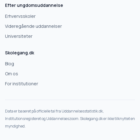
Efter ungdomsuddannelse
Deles kun med skoler, der matcher det, du søger.
Erhvervsskoler
Nej tak
Videregående uddannelser
Universiteter
Skolegang.dk
Blog
Om os
For institutioner
Data er baseret på officielle tal fra Uddannelsesstatistik.dk,
Institutionsregisteret og Uddannelseszoom. Skolegang.dk er ikke tilknyttet en
myndighed.