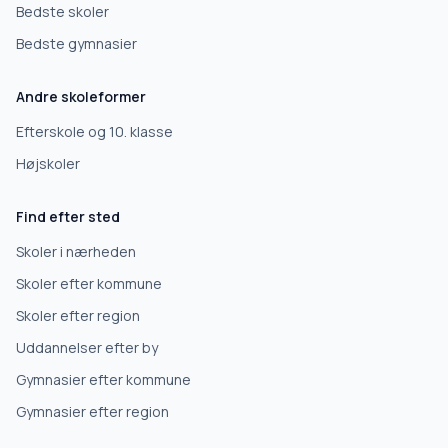
Grundskole
Bedste skoler
Bedste gymnasier
Efterskole
Andre skoleformer
10. klasse
Efterskole og 10. klasse
Højskoler
Gymnasium
Find efter sted
Erhvervsuddannelse
Skoler i nærheden
Skoler efter kommune
Højskole
Skoler efter region
Uddannelser efter by
Videregående uddannelse
Gymnasier efter kommune
Gymnasier efter region
Næste