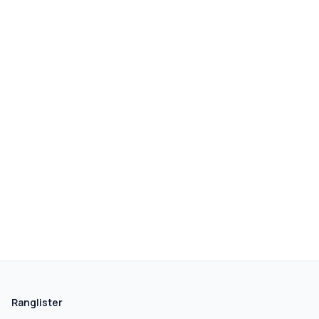
skolegang.dk
1 AF 5
Hvad leder du efter?
Vi bruger dit valg til at stille de rigtige spørgsmål.
Ranglister