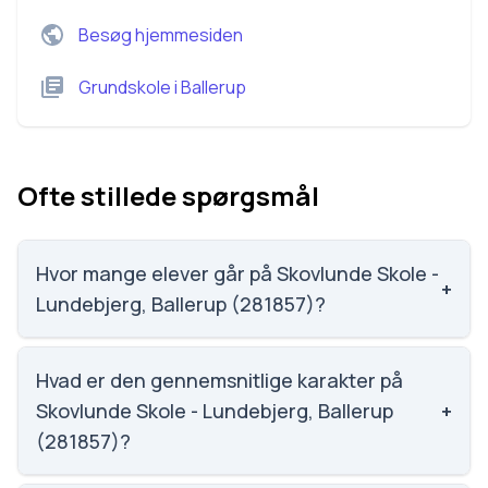
Besøg hjemmesiden
Grundskole
i
Ballerup
Ofte stillede spørgsmål
Hvor mange elever går på Skovlunde Skole -
+
Lundebjerg, Ballerup (281857)?
Skovlunde Skole - Lundebjerg, Ballerup (281857) har
462 elever, hvilket gør den til nummer 605 ud af 3143
Hvad er den gennemsnitlige karakter på
skoler.
Skovlunde Skole - Lundebjerg, Ballerup
+
(281857)?
Karaktergennemsnittet på Skovlunde Skole -