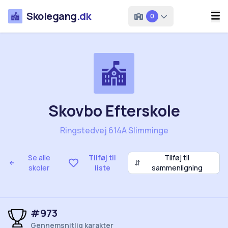
Skolegang
.dk
0
Skovbo Efterskole
Ringstedvej 614A Slimminge
Se alle
Tilføj til
Tilføj til
⇵
skoler
liste
sammenligning
#973
Gennemsnitlig karakter