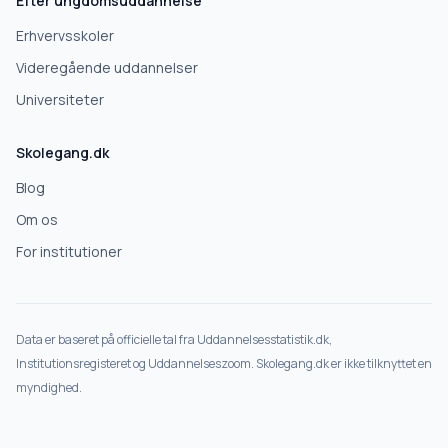
Efter ungdomsuddannelse
Erhvervsskoler
Videregående uddannelser
Universiteter
Skolegang.dk
Blog
Om os
For institutioner
Data er baseret på officielle tal fra Uddannelsesstatistik.dk,
Institutionsregisteret og Uddannelseszoom. Skolegang.dk er ikke tilknyttet en
myndighed.