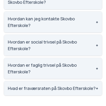
Skovbo Efterskole?
Karaktergennemsnittet på Skovbo Efterskole er 7,
nummer 973 ud af 3143 skoler.
Hvordan kan jeg kontakte Skovbo
+
Efterskole?
Email: kontor@skovboefterskole.dk. Telefon: 5687
9909. Adresse: Ringstedvej 614A Slimminge.
Hvordan er social trivsel på Skovbo
+
Skoleleder: Helen Reinhold Mikkelsen.
Efterskole?
Vi har ikke data om social trivsel for Skovbo
Efterskole.
Hvordan er faglig trivsel på Skovbo
+
Efterskole?
Vi har ikke data om faglig trivsel for Skovbo
Efterskole.
Hvad er fraværsraten på Skovbo Efterskole?
+
Vi har ikke data om fravær for Skovbo Efterskole.