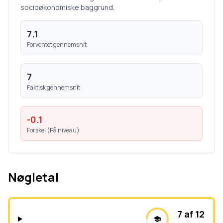
socioøkonomiske baggrund.
7.1
Forventet gennemsnit
7
Faktisk gennemsnit
-0.1
Forskel (
På niveau
)
Nøgletal
7 af 12