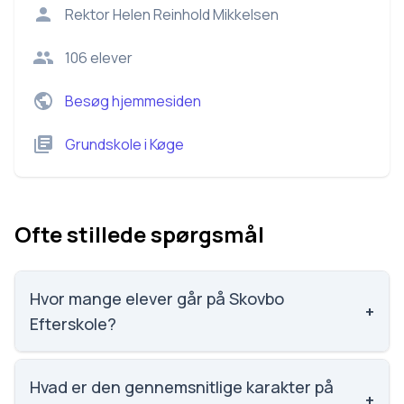
Rektor
Helen Reinhold Mikkelsen
106
elever
Besøg hjemmesiden
Grundskole
i
Køge
Ofte stillede spørgsmål
Hvor mange elever går på Skovbo
+
Efterskole?
Skovbo Efterskole har 106 elever, hvilket gør den til
nummer 1759 ud af 3143 skoler.
Hvad er den gennemsnitlige karakter på
+