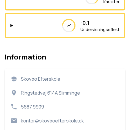
Karakter
-0.1
Undervisningseffekt
Information
Skovbo Efterskole
Ringstedvej 614A Slimminge
5687 9909
kontor@skovboefterskole.dk